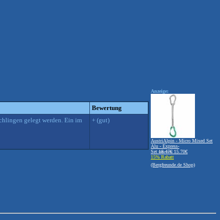
Anzeige:
Bewertung
Schlingen gelegt werden. Ein im
+ (gut)
AustriAlpin - Micro Mixed Set
Alu - Express-
Set
18.47€
15.70€
15% Rabatt
(Bergfreunde.de Shop)