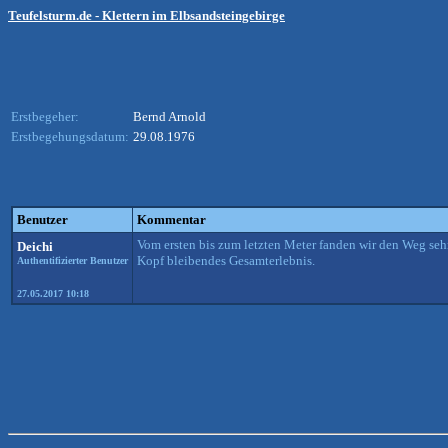
Teufelsturm.de - Klettern im Elbsandsteingebirge
Erstbegeher:
Bernd Arnold
Erstbegehungsdatum:
29.08.1976
Benutzer
Kommentar
Vom ersten bis zum letzten Meter fanden wir den Weg sehr
Deichi
Kopf bleibendes Gesamterlebnis.
Authentifizierter Benutzer
27.05.2017 10:18