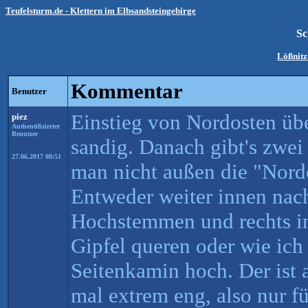
Teufelsturm.de - Klettern im Elbsandsteingebirge
Sc
Lößnit
Kommentar
Benutzer
Einstieg von Nordosten üb
piez
Authentifizierter
Benutzer
sandig. Danach gibt's zwe
27.06.2017 08:51
man nicht außen die "Nordo
Entweder weiter innen na
Hochstemmen und rechts i
Gipfel queren oder wie ich
Seitenkamin hoch. Der ist 
mal extrem eng, also nur f