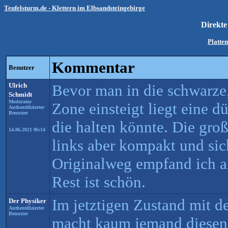
Teufelsturm.de - Klettern im Elbsandsteingebirge
Direkt
Platten
Kommentar
Benutzer
Ulrich
Bevor man in die schwarze, 
Schmidt
Moderator
Zone einsteigt liegt eine d
Authentifizierter
Benutzer
die halten könnte. Die große
14.06.2021 06:14
links aber kompakt und sic
Originalweg empfand ich al
Rest ist schön.
Im jetztigen Zustand mit d
Der Physiker
Authentifizierter
Benutzer
macht kaum jemand diesen E