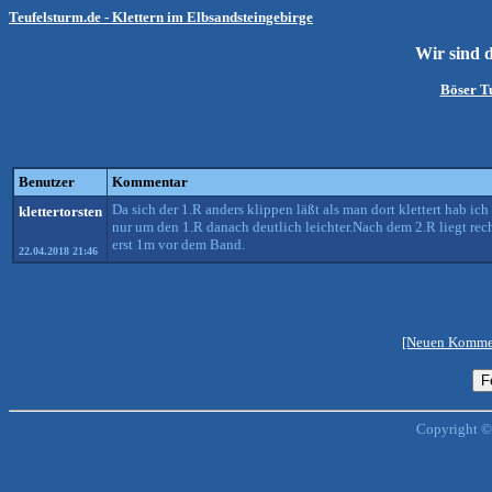
Teufelsturm.de - Klettern im Elbsandsteingebirge
Wir sind 
Böser 
Benutzer
Kommentar
Da sich der 1.R anders klippen läßt als man dort klettert hab 
klettertorsten
nur um den 1.R danach deutlich leichter.Nach dem 2.R liegt rec
erst 1m vor dem Band.
22.04.2018 21:46
[Neuen Kommen
Copyright ©