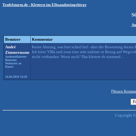
Teufelsturm.de - Klettern im Elbsandsteingebirge
S
Au
Benutzer
Kommentar
André
Keine Ahnung, was hier schief lief - aber die Bewertung dieses K
Ich biete VIIIa und zwar eine sehr unklare in Bezug auf Wegver
Zimmermann
nicht vorhanden. Wozu auch? Das klettert eh niemand ...
Authentifizierter
Benutzer
Wohnort: zu
Hause
14.04.2019 14:10
[Neuen Kommen
Copyright ©