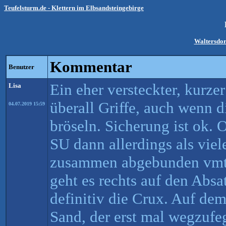
Teufelsturm.de - Klettern im Elbsandsteingebirge
Waltersdor
Kommentar
Benutzer
Ein eher versteckter, kurze
Lisa
überall Griffe, auch wenn 
04.07.2019 15:59
bröseln. Sicherung ist ok. O
SU dann allerdings als viele
zusammen abgebunden vmtl
geht es rechts auf den Absa
definitiv die Crux. Auf dem 
Sand, der erst mal wegzufeg