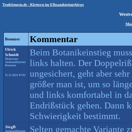
Teufelsturm.de - Klettern im Elbsandsteingebirge
Westv
Mäd
Kommentar
Benutzer
Ulrich
Beim Botanikeinstieg muss
Schmidt
Moderator
links halten. Der Doppelriß 
Authentifizierter
Benutzer
ungesichert, geht aber sehr 
11.11.2024 07:02
größer man ist, um so läng
und links komfortabel in 
Endrißstück gehen. Dann k
Schwierigkeit bestimmt.
Selten gemachte Variante
JörgB
Authentifizierter