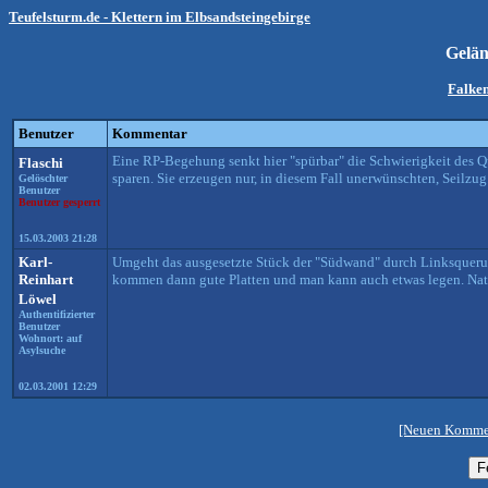
Teufelsturm.de - Klettern im Elbsandsteingebirge
Gelän
Falken
Benutzer
Kommentar
Eine RP-Begehung senkt hier "spürbar" die Schwierigkeit des 
Flaschi
sparen. Sie erzeugen nur, in diesem Fall unerwünschten, Seilzug
Gelöschter
Benutzer
Benutzer gesperrt
15.03.2003 21:28
Karl-
Umgeht das ausgesetzte Stück der "Südwand" durch Linksquerung
Reinhart
kommen dann gute Platten und man kann auch etwas legen. Nat
Löwel
Authentifizierter
Benutzer
Wohnort: auf
Asylsuche
02.03.2001 12:29
[Neuen Kommen