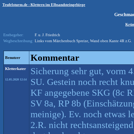
Teufelsturm.de - Klettern im Elbsandsteingebirge
Geschma
Krü
Erstbegeher:
F. u. J. Friedrich
Wegbeschreibung:
Links vom Märchenbuch Spreize, Wand oben Kante 4R z.G.
Kommentar
Benutzer
Sicherung sehr gut, vorm 4
Kletterkater
SU. Gestein noch recht knu
12.05.2020 12:14
KF angegebene SKG (8c RP9
SV 8a, RP 8b (Einschätzun
meinige). Ev. noch etwas 
2.R. nicht rechtsansteigen