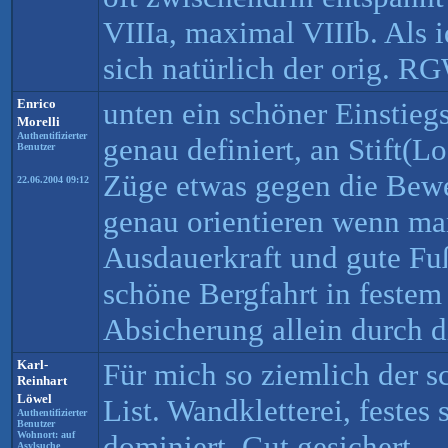
VIIIa, maximal VIIIb. Als i
sich natürlich der orig. RG
Enrico
unten ein schöner Einstieg
Morelli
Authentifizierter
genau definiert, an Stift(L
Benutzer
Züge etwas gegen die Bew
22.06.2004 09:12
genau orientieren wenn ma
Ausdauerkraft und gute Fuß
schöne Bergfahrt in festem
Absicherung allein durch d
Karl-
Für mich so ziemlich der 
Reinhart
Löwel
List. Wandkletterei, festes
Authentifizierter
Benutzer
Wohnort: auf
dominiert. Gut gesichert.
Asylsuche