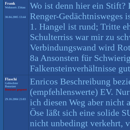
Wo ist denn hier ein Stift?
Frank
Wohnort: Zittau
Renger-Gedächtnisweges ist
30.04.2005 13:44
1. Hangel ist rund; Tritte 
Schulterriss war mir zu schw
Verbindungswand wird Rot
8a Ansonsten für Schwierig
Falkensteinverhältnisse gut
Enricos Beschreibung bezie
Flaschi
Gelöschter
Benutzer
(empfehlenswerte) EV. Nur
Benutzer gesperrt
ich diesen Weg aber nicht 
29.10.2004 21:03
Öse läßt sich eine solide S
nicht unbedingt verkehrt, v