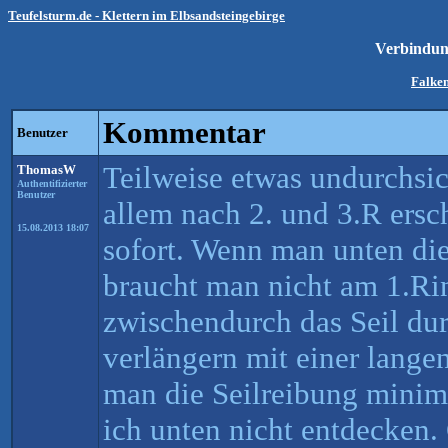
Teufelsturm.de - Klettern im Elbsandsteingebirge
Verbindu
Falken
Kommentar
Benutzer
Teilweise etwas undurchsich
ThomasW
Authentifizierter
Benutzer
allem nach 2. und 3.R ersch
15.08.2013 18:07
sofort. Wenn man unten die 
braucht man nicht am 1.Ri
zwischendurch das Seil du
verlängern mit einer lange
man die Seilreibung minimi
ich unten nicht entdecken.