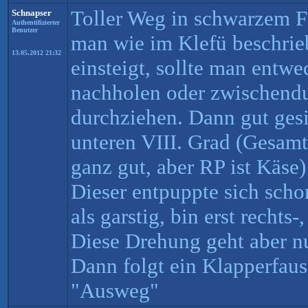
Toller Weg in schwarzem Fe
Schnapser
Authentifizierter
Benutzer
man wie im Klefü beschrie
13.05.2012 21:32
einsteigt, sollte man entw
nachholen oder zwischendu
durchziehen. Dann gut gesi
unteren VIII. Grad (Gesamta
ganz gut, aber RP ist Käse
Dieser entpuppte sich scho
als garstig, bin erst rechts-
Diese Drehung geht aber n
Dann folgt ein Klapperfaust
"Ausweg"