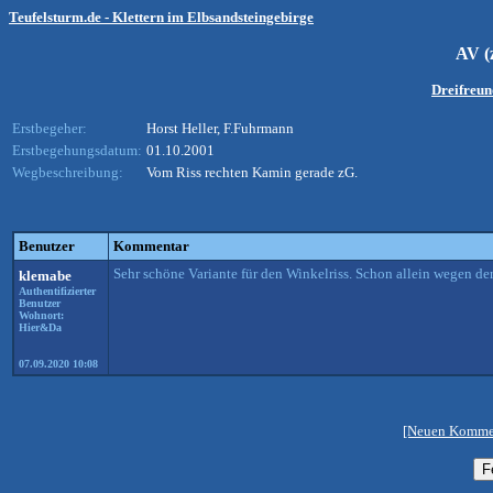
Teufelsturm.de - Klettern im Elbsandsteingebirge
AV (
Dreifreun
Erstbegeher:
Horst Heller, F.Fuhrmann
Erstbegehungsdatum:
01.10.2001
Wegbeschreibung:
Vom Riss rechten Kamin gerade zG.
Benutzer
Kommentar
Sehr schöne Variante für den Winkelriss. Schon allein wegen d
klemabe
Authentifizierter
Benutzer
Wohnort:
Hier&Da
07.09.2020 10:08
[Neuen Kommen