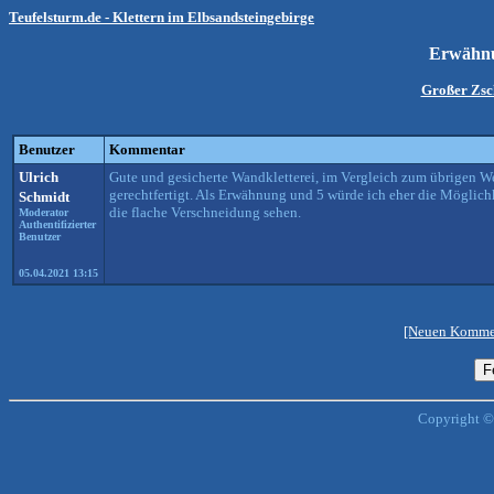
Teufelsturm.de - Klettern im Elbsandsteingebirge
Erwähn
Großer Zsc
Benutzer
Kommentar
Ulrich
Gute und gesicherte Wandkletterei, im Vergleich zum übrigen We
gerechtfertigt. Als Erwähnung und 5 würde ich eher die Möglichke
Schmidt
die flache Verschneidung sehen.
Moderator
Authentifizierter
Benutzer
05.04.2021 13:15
[Neuen Kommen
Copyright ©