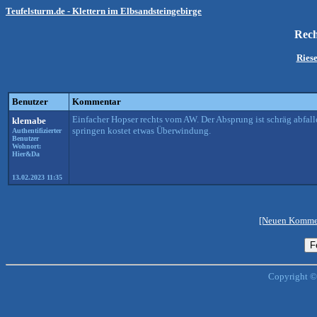
Teufelsturm.de - Klettern im Elbsandsteingebirge
Rec
Ries
Benutzer
Kommentar
Einfacher Hopser rechts vom AW. Der Absprung ist schräg abfall
klemabe
springen kostet etwas Überwindung.
Authentifizierter
Benutzer
Wohnort:
Hier&Da
13.02.2023 11:35
[Neuen Kommen
Copyright ©