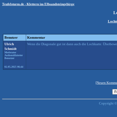
Teufelsturm.de - Klettern im Elbsandsteingebirge
L
Loch
Benutzer
Kommentar
Ulrich
Wenn die Diagonale gut ist dann auch die Lochkarte. Überbewert
Schmidt
Moderator
Authentifizierter
Benutzer
02.05.2025 06:44
[Neuen Kommen
Copyright ©