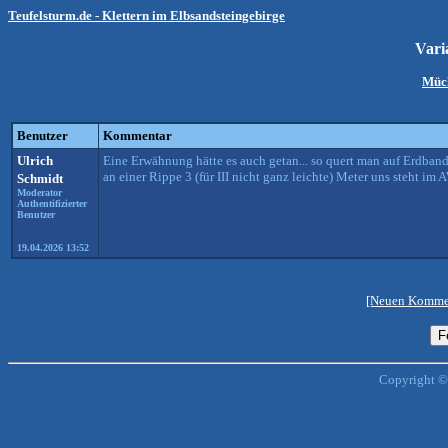
Teufelsturm.de - Klettern im Elbsandsteingebirge
Vari
Müc
Benutzer
Kommentar
Ulrich
Eine Erwähnung hätte es auch getan... so quert man auf Erdband 
an einer Rippe 3 (für III nicht ganz leichte) Meter uns steht im 
Schmidt
Moderator
Authentifizierter
Benutzer
19.04.2026 13:52
[Neuen Kommen
Copyright ©