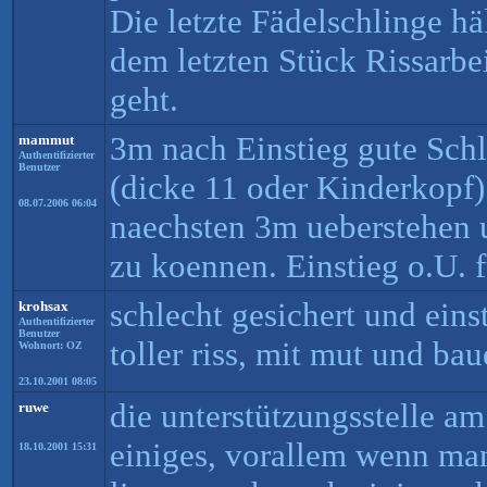
Die letzte Fädelschlinge hä
dem letzten Stück Rissarbei
geht.
3m nach Einstieg gute Sch
mammut
Authentifizierter
Benutzer
(dicke 11 oder Kinderkopf)
08.07.2006 06:04
naechsten 3m ueberstehen 
zu koennen. Einstieg o.U. f
schlecht gesichert und eins
krohsax
Authentifizierter
Benutzer
toller riss, mit mut und bau
Wohnort: OZ
23.10.2001 08:05
die unterstützungsstelle am
ruwe
einiges, vorallem wenn man 
18.10.2001 15:31