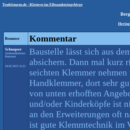
Teufelsturm.de - Klettern im Elbsandsteingebirge
Ber
Hering
Kommentar
Benutzer
Baustelle lässt sich aus de
Schnapser
Authentifizierter
Benutzer
absichern. Dann mal kurz ri
10.05.2013 11:21
seichten Klemmer nehmen 
Handklemmer, dort sehr gut
von unten erhofften Angebo
und/oder Kinderköpfe ist ni
an den Erweiterungen oft na
ist gute Klemmtechnik im V