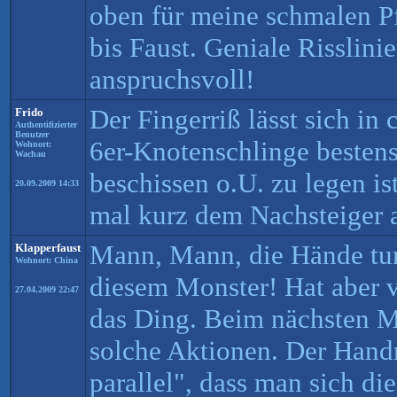
oben für meine schmalen P
bis Faust. Geniale Risslinie
anspruchsvoll!
Der Fingerriß lässt sich in
Frido
Authentifizierter
Benutzer
6er-Knotenschlinge bestens
Wohnort:
Wachau
beschissen o.U. zu legen i
20.09.2009 14:33
mal kurz dem Nachsteiger a
Mann, Mann, die Hände tu
Klapperfaust
Wohnort: China
diesem Monster! Hat aber
27.04.2009 22:47
das Ding. Beim nächsten M
solche Aktionen. Der Handr
parallel", dass man sich di