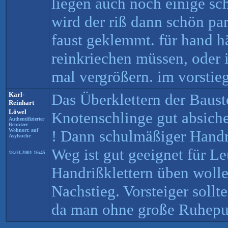
liegen auch noch einige sc
wird der riß dann schön par
faust geklemmt. für hand hät
reinkriechen müssen, oder
mal vergrößern. im vorstie
Karl-
Das Überklettern der Bauste
Reinhart
Löwel
Knotenschlinge gut absiche
Authentifizierter
Benutzer
Wohnort: auf
! Dann schulmäßiger Handr
Asylsuche
Weg ist gut geeignet für Le
18.03.2001 16:45
Handrißklettern üben wolle
Nachstieg. Vorsteiger sollte
da man ohne große Ruhepu