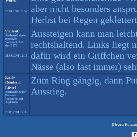
Walter
aber nicht besonders anspr
29.01.2004 13:57
Herbst bei Regen geklettert
Aussteigen kann man leicht
SteffenC
Authentifizierter
Benutzer
rechtshaltend. Links liegt 
Wohnort: Auf
der B170
dafür wird ein Griffchen ve
21.03.2001 12:13
Nässe (also fast immer) se
Karl-
Zum Ring gängig, dann Pu
Reinhart
Löwel
Ausstieg.
Authentifizierter
Benutzer
Wohnort: auf
Asylsuche
20.03.2001 17:39
[Neuen Kommen