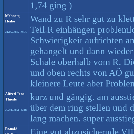
1,74 ging )
Mehnert,
Wand zu R sehr gut zu klet
Heiko
Teil.R einhängen problemlo
24.06.2005 09:55
Schwierigkeit aufrichten a
gehangelt und dann wieder 
Schale oberhalb vom R. Di
und oben rechts von AÖ gut
kleinere Leute aber Probl
Alfred Jens
kurz und gängig. am aussti
Thiede
über dem ring stellen und 
25.10.2004 06:18
lang machen. super ausstie
Ronald
Eine gut abzusichernde VII