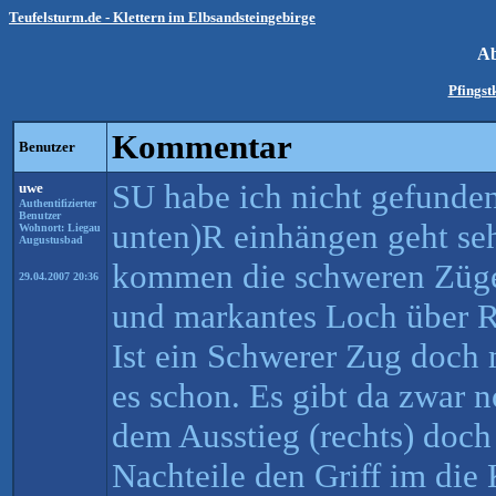
Teufelsturm.de - Klettern im Elbsandsteingebirge
Ab
Pfingst
Kommentar
Benutzer
SU habe ich nicht gefunden.
uwe
Authentifizierter
Benutzer
unten)R einhängen geht seh
Wohnort: Liegau
Augustusbad
kommen die schweren Züge.
29.04.2007 20:36
und markantes Loch über R 
Ist ein Schwerer Zug doch m
es schon. Es gibt da zwar 
dem Ausstieg (rechts) doch
Nachteile den Griff im die 