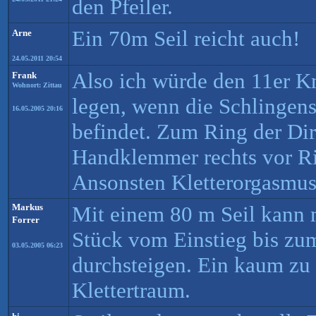
den Pfeiler.
Ein 70m Seil reicht auch!
Arne
24.05.2011 20:54
Also ich würde den 11er 
Frank
Wohnort: Zittau
legen, wenn die Schlingens
16.05.2005 20:16
befindet. Zum Ring der Di
Handklemmer rechts vor Rin
Ansonsten Kletterorgasmus.
Markus
Mit einem 80 m Seil kann
Forrer
Stück vom Einstieg bis zu
03.05.2005 06:23
durchsteigen. Ein kaum zu
Klettertraum.