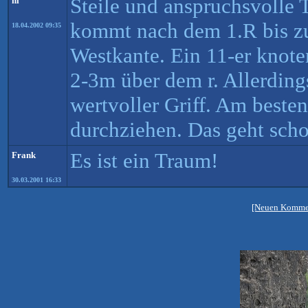
Steile und anspruchsvolle 
hi
kommt nach dem 1.R bis zu
18.04.2002 09:35
Westkante. Ein 11-er knoten
2-3m über dem r. Allerdings
wertvoller Griff. Am besten
durchziehen. Das geht sch
Es ist ein Traum!
Frank
30.03.2001 16:33
[Neuen Kommen