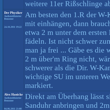
weitere 11er Rißschlinge a
Am besten den 1.R der W-K
Der Physiker
Authentifizierter
Benutzer
mit einhängen, dann brauc
24.10.2011 19:22
etwa 2 m unter dem ersten 
fädeln. Ist nicht schwer zu
man ja frei ... Gäbe es die 
2 m über'm Ring nicht, wär
schwerer als die Dir. W-Kan
wichtige SU im unteren Wes
markiert.
Direkt am Überhang lässt si
Alex Hanicke
Authentifizierter
Benutzer
Sanduhr anbringen und 2m 
04.06.2011 21:08