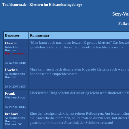
Teufelsturm.de - Klettern im Elbsandsteingebirge
Sexy-Va
Falken
Benutzer
Kommentar
"Man kann auch nach dem letzten R gerade klettern" Das bezwe
Flaschi
geradehoch klettern. Das ist dann deutlich leichter als rechts.
Gelöschter
Benutzer
Benutzer gesperrt
26.04.2007 18:10
Man kann auch nach dem letzten R gerade klettern auch wenn`s d
Üwchen
Sonnenschein empfehlenswert.
Authentifizierter
Benutzer
26.04.2007 18:05
Über letzten Ring scheint der Ausstieg leicht rechtshaltend einfac
Frank
Wohnort: Zittau
06.09.2006 08:15
Eine der wenigen wirklichen reinen Reibungen. Am letzten Ring 
krohsax
die Kniescheibe einreißen, sollte man so dumm sein, mit dieser
Authentifizierter
Benutzer
gesicherter krönender Abschluß der Schönwetterwand
Wohnort: OZ