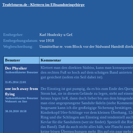
Teufelsturm.de - Klettern im Elbsandsteingebirge
Erstbegeher:
Karl Hradezky u Gef.
Erstbegehungsdatum:
vor 1918
Wegbeschreibung:
Unmittelbar re. vom Block vor der Südwand Handriß direk
Benutzer
Kommentar
Klettert man den direkten Südriss, kann man konsequenterw
Der Physiker
den rechten Fuß so hoch auf dem schrägen Band antreten 
Authentifizierter Benutzer
gut gesichert (sofern ein Seil dabei ist).
11.05.2014 22:01
one inch away from
Der Einstieg ist gut pumpig, da es bis zum Ende des Qu
Strom hat, sie in diesem Gelände zu legen, steht auf ein
flying
heraus legen ließ, dann doch lieber bis aus dem hängend
Authentifizierter Benutzer
Wohnort: on line
man eine angesprungene Sanduhr fädeln (siehe Kommentar 
Insgesamt kann ich die großzügige Sicherung bestätigen
30.10.2010 18:58
Kinderkopf/16er-Schlinge vor dem kleinen Überhang, 12er
Ring und die Schlingen am Einstieg sind tendentiell auch
Kevlar für die Sanduhren (wer sie findet). Speziell die R
das Band). Daß da auch nicht alles hält, wie Flaschi zum
keine bösen Überraschungen mehr. Bis auf ein paar mehr 