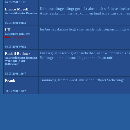
06.05.2001 11:52
Körperschlinge klingt gut!- Ist aber auch so! diese direk
Enrico Morelli
Ausstiegskamin hineinzukommen fand ich etwas spannend,
Authentifizierter Benutzer
06.05.2001 08:03
Im Austiegskamin liegt eine wandernde Körperschlinge - 
UH
Gelöschter Benutzer
Benutzer gesperrt
06.05.2001 07:02
Einstieg ist ja recht gut absicherbar, sieht wilder aus al
Rudolf Bothner
Schlinge unter - diesmal lags aber nicht an mir!
Authentifizierter Benutzer
Wohnort: in der
Hilfsschule
05.05.2001 19:47
Traumweg, Kamin (weit) mit sehr dürftiger Sicherung!
Frank
30.03.2001 18:12