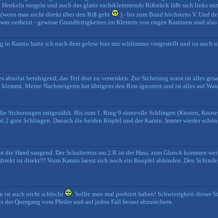
n Henkeln mogeln und auch das glatte nichtklemmende Rißstück läßt sich links mi
 (wenn man nicht direkt über den Riß geht
) - bis zum Band höchstens V. Und der
was verheizt - gewisse Grundfertigkeiten im Klettern von engen Kaminen sind also 
eg in Kamin hatte ich nach dem gelese hier mir schlimmer vorgestellt und iss auch n
es absolut beruhigend, das Teil dort zu versenken. Zur Sicherung sonst ist alles ges
 klemmt. Meine Nachsteigerin hat übrigens den Riss ignoriert und ist alles auf Wand
 Sicherungen mitgezählt. Bis zum 1. Ring 9 sinnvolle Schlingen (Knoten, Knoten
l 2 gute Schlingen. Danach die beiden Köpfel und der Kamin. Immer wieder schön.
 die Hand saugend. Der Schulterriss am 2.R ist der Hass, zum Glueck kommen weit
irekt ist direkt!!! Vorm Kamin laesst sich noch ein Koepfel abbinden. Den Schinde
 ist auch nicht schlecht
. Sollte man mal probiert haben! Schwierigkeit dieser St
als der Quergang vom Pfeiler und auf jeden Fall besser abzusichern.