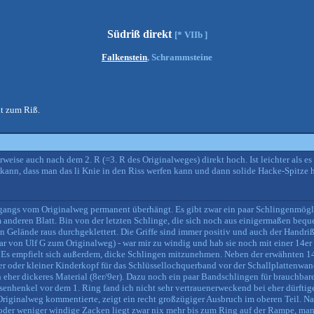
Südriß direkt
[* VIIb ]
Falkenstein
, Schrammsteine
t zum Riß.
eise auch nach dem 2. R (=3. R des Originalweges) direkt hoch. Ist leichter als es
kann, dass man das li Knie in den Riss werfen kann und dann solide Hacke-Spitze 
ergangs vom Originalweg permanent überhängt. Es gibt zwar ein paar Schlingenmögl
em anderen Blatt. Bin von der letzten Schlinge, die sich noch aus einigermaßen be
en Gelände raus durchgeklettert. Die Griffe sind immer positiv und auch der Handr
von Ulf G zum Originalweg) - war mir zu windig und hab sie noch mit einer 14er 
. Es empfielt sich außerdem, dicke Schlingen mitzunehmen. Neben der erwähnten 14
 oder kleiner Kinderkopf für das Schlüssellochquerband vor der Schallplattenwand
 eher dickeres Material (8er/9er). Dazu noch ein paar Bandschlingen für brauchbar
iesenhenkel vor dem 1. Ring fand ich nicht sehr vertrauenerweckend bei eher dürftig
 Originalweg kommentierte, zeigt ein recht großzügiger Ausbruch im oberen Teil. N
oder weniger windige Zacken liegt zwar nix mehr bis zum Ring auf der Rampe, man