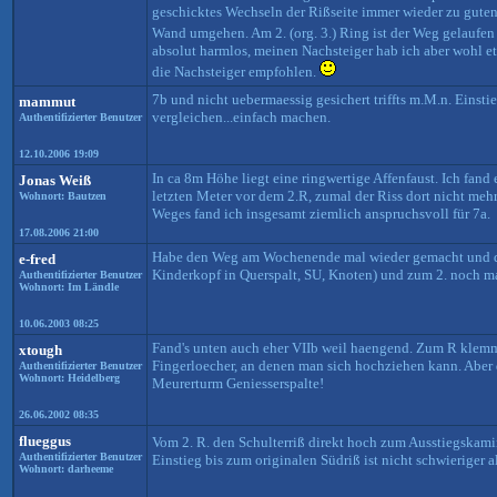
geschicktes Wechseln der Rißseite immer wieder zu gute
Wand umgehen. Am 2. (org. 3.) Ring ist der Weg gelaufen
absolut harmlos, meinen Nachsteiger hab ich aber wohl et
die Nachsteiger empfohlen.
7b und nicht uebermaessig gesichert triffts m.M.n. Einsti
mammut
vergleichen...einfach machen.
Authentifizierter Benutzer
12.10.2006 19:09
In ca 8m Höhe liegt eine ringwertige Affenfaust. Ich fand 
Jonas Weiß
letzten Meter vor dem 2.R, zumal der Riss dort nicht mehr
Wohnort: Bautzen
Weges fand ich insgesamt ziemlich anspruchsvoll für 7a.
17.08.2006 21:00
Habe den Weg am Wochenende mal wieder gemacht und die
e-fred
Kinderkopf in Querspalt, SU, Knoten) und zum 2. noch ma
Authentifizierter Benutzer
Wohnort: Im Ländle
10.06.2003 08:25
Fand's unten auch eher VIIb weil haengend. Zum R klemmt
xtough
Fingerloecher, an denen man sich hochziehen kann. Aber d
Authentifizierter Benutzer
Wohnort: Heidelberg
Meurerturm Geniesserspalte!
26.06.2002 08:35
flueggus
Vom 2. R. den Schulterriß direkt hoch zum Ausstiegskamin
Authentifizierter Benutzer
Einstieg bis zum originalen Südriß ist nicht schwieriger 
Wohnort: darheeme