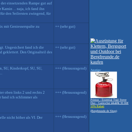
t der einsetzenden Rampe gut auf
 Kamin ... naja, ich fand ihn
für den Seilersten zwingend, für
ix mit Geniesserspalte zu
++ (sehr gut)
agt. Ungesichert fand ich die
++ (sehr gut)
 geklettert. Den Originalteil des
, SU, Kinderkopf, SU, SU,
+++ (Herausragend)
Anzeige:
..
er oben links 2 und rechts 2
+++ (Herausragend)
r fand ich schlimmer als
Primus - Essential Trail Stove
Duo - Gaskocher
34.07€
30.66€
10% Rabatt
(Bergfreunde.de Shop)
+++ (Herausragend)
elle nicht höher als VI. Der