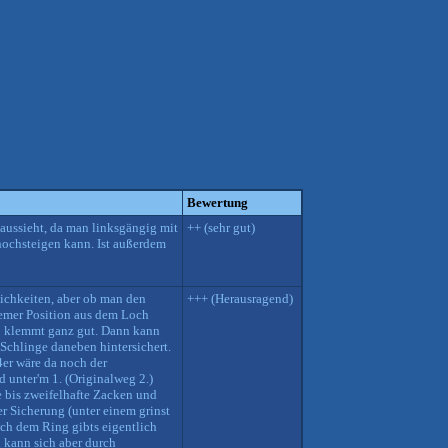
Bewertung
 aussieht, da man linksgängig mit
++ (sehr gut)
hochsteigen kann. Ist außerdem
ichkeiten, aber ob man den
+++ (Herausragend)
quemer Position aus dem Loch
iß klemmt ganz gut. Dann kann
Schlinge daneben hintersichert.
er wäre da noch der
 unter'm 1. (Originalweg 2.)
e bis zweifelhafte Zacken und
er Sicherung (unter einem grinst
ach dem Ring gibts eigentlich
 kann sich aber durch