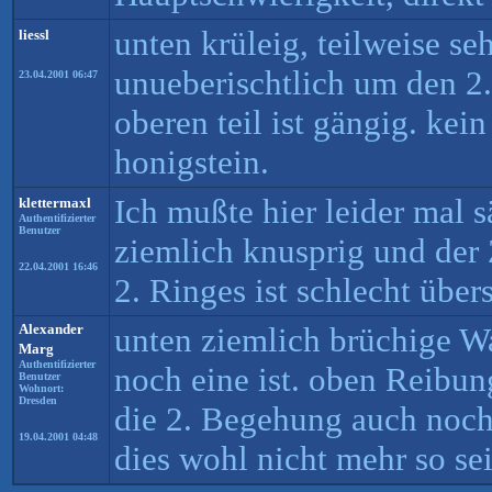
unten krüleig, teilweise se
liessl
unueberischtlich um den 2.
23.04.2001 06:47
oberen teil ist gängig. ke
honigstein.
Ich mußte hier leider mal 
klettermaxl
Authentifizierter
Benutzer
ziemlich knusprig und der
22.04.2001 16:46
2. Ringes ist schlecht übers
Alexander
unten ziemlich brüchige W
Marg
Authentifizierter
noch eine ist. oben Reibun
Benutzer
Wohnort:
Dresden
die 2. Begehung auch noch 
19.04.2001 04:48
dies wohl nicht mehr so sei