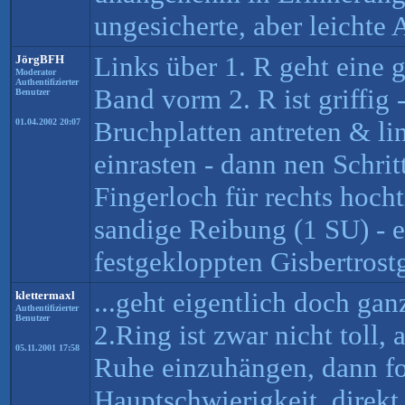
ungesicherte, aber leichte 
Links über 1. R geht eine 
JörgBFH
Moderator
Authentifizierter
Band vorm 2. R ist griffig 
Benutzer
Bruchplatten antreten & lin
01.04.2002 20:07
einrasten - dann nen Schrit
Fingerloch für rechts hoch
sandige Reibung (1 SU) - e
festgekloppten Gisbertrost
...geht eigentlich doch ga
klettermaxl
Authentifizierter
Benutzer
2.Ring ist zwar nicht toll,
05.11.2001 17:58
Ruhe einzuhängen, dann fo
Hauptschwierigkeit, direkt