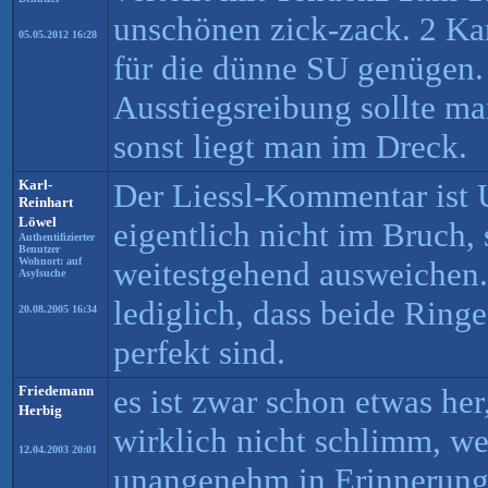
unschönen zick-zack. 2 Ka
05.05.2012 16:28
für die dünne SU genügen. 
Ausstiegsreibung sollte man
sonst liegt man im Dreck.
Karl-
Der Liessl-Kommentar ist 
Reinhart
Löwel
eigentlich nicht im Bruch
Authentifizierter
Benutzer
Wohnort: auf
weitestgehend ausweichen.
Asylsuche
lediglich, dass beide Ringe
20.08.2005 16:34
perfekt sind.
Friedemann
es ist zwar schon etwas he
Herbig
wirklich nicht schlimm, w
12.04.2003 20:01
unangenehm in Erinnerung i