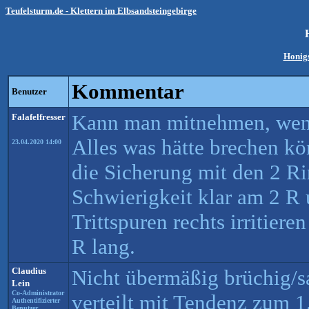
Teufelsturm.de - Klettern im Elbsandsteingebirge
H
Honigs
Kommentar
Benutzer
Kann man mitnehmen, wenn
Falafelfresser
Alles was hätte brechen kö
23.04.2020 14:00
die Sicherung mit den 2 Ri
Schwierigkeit klar am 2 R
Trittspuren rechts irritiere
R lang.
Claudius
Nicht übermäßig brüchig/s
Lein
Co-Administrator
verteilt mit Tendenz zum 1.
Authentifizierter
Benutzer