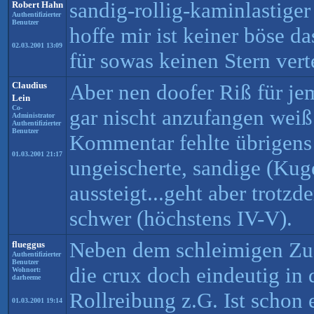
sandig-rollig-kaminlastige
Robert Hahn
Authentifizierter
Benutzer
hoffe mir ist keiner böse 
02.03.2001 13:09
für sowas keinen Stern verte
Claudius
Aber nen doofer Riß für je
Lein
Co-
gar nischt anzufangen wei
Administrator
Authentifizierter
Benutzer
Kommentar fehlte übrigens
01.03.2001 21:17
ungeischerte, sandige (Kug
aussteigt...geht aber trotz
schwer (höchstens IV-V).
Neben dem schleimigen Zug
flueggus
Authentifizierter
Benutzer
die crux doch eindeutig in 
Wohnort:
darheeme
Rollreibung z.G. Ist schon 
01.03.2001 19:14