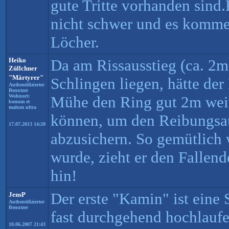
gute Tritte vorhanden sind
nicht schwer und es komme
Löcher.
Heiko
Da am Rissausstieg (ca. 2m
Züllchner
"Märtyrer"
Schlingen liegen, hätte der
Authentifizierter
Benutzer
Wohnort:
Mühe den Ring gut 2m weit
bonum et
malum ultra
können, um den Reibungsau
17.07.2013 14:20
abzusichern. So gemütlich 
wurde, zieht er den Fallen
hin!
Der erste "Kamin" ist eine
JensP
Authentifizierter
Benutzer
fast durchgehend hochlaufe
10.06.2007 21:43