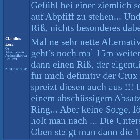
Gefühl bei einer ziemlich 
auf Abpfiff zu stehen... Und 
Riß, nichts besonderes dab
Claudius
Mal ne sehr nette Alterna
Lein
Co-
geht’s noch mal 15m weit
Administrator
Authentifizierter
Benutzer
dann einen Riß, der eigentl
25.11.2000 18:09
für mich definitiv der Crux
spreizt diesen auch aus !!
einem abschüssigem Absatz
Ring... Aber keine Sorge, lö
holt man nach ... Die Unters
Oben steigt man dann die 1