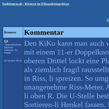
Teufelsturm.de - Klettern im Elbsandsteingebirge
G
Kommentar
Benutzer
Den KiKo kann man auch we
QJ
Authentifizierter
Benutzer
mit einem 11-er Doppelknot
Wohnort: da
hamm
oberen Drittel lockt eine Pl
03.10.2016 09:19
als ziemlich fragil rausstell
in Riss, li spreizen. So um
unangenehme Riss-Meter. 
li oben R. Die U-Stelle bes
Sortieren-li Henkel fassen