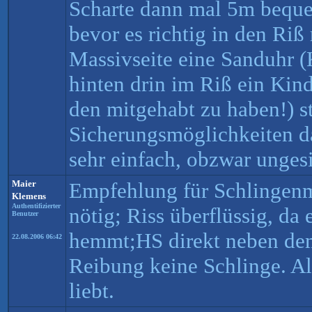
Scharte dann mal 5m beq
bevor es richtig in den Riß 
Massivseite eine Sanduhr (
hinten drin im Riß ein Kind
den mitgehabt zu haben!) st
Sicherungsmöglichkeiten d
sehr einfach, obzwar ungesi
Maier
Empfehlung für Schlingenm
Klemens
Authentifizierter
nötig; Riss überflüssig, da 
Benutzer
hemmt;HS direkt neben dem
22.08.2006 06:42
Reibung keine Schlinge. Al
liebt.