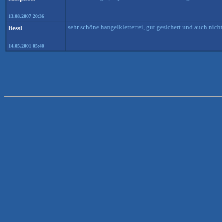
13.08.2007 20:36
sehr schöne hangelkletterrei, gut gesichert und auch nicht
liessl
14.05.2001 05:40