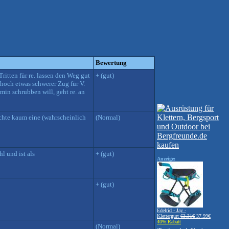
Bewertung
ritten für re. lassen den Weg gut
+ (gut)
hoch etwas schwerer Zug für V.
min schrubben will, geht re. an
achte kaum eine (wahrscheinlich
(Normal)
l und ist als
+ (gut)
Anzeige:
+ (gut)
Edelrid - Jay -
Klettergurt
63.31€
37.99€
40% Rabatt
(Normal)