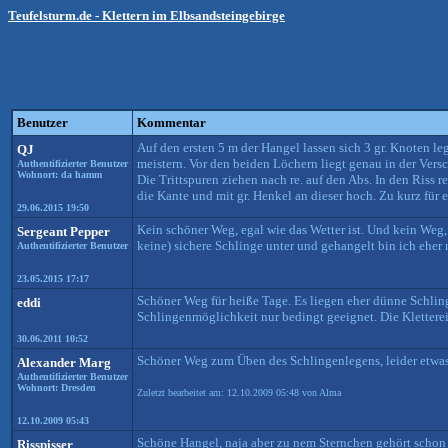
Teufelsturm.de - Klettern im Elbsandsteingebirge
Benutzer
Kommentar
Auf den ersten 5 m der Hangel lassen sich 3 gr. Knoten l
QJ
meistern. Vor den beiden Löchern liegt genau in der Ver
Authentifizierter Benutzer
Wohnort: da hamm
Die Trittspuren ziehen nach re. auf den Abs. In den Riss 
die Kante und mit gr. Henkel an dieser hoch. Zu kurz für 
29.06.2015 19:50
Kein schöner Weg, egal wie das Wetter ist. Und kein Weg,
Sergeant Pepper
keine) sichere Schlinge unter und gehangelt bin ich eher
Authentifizierter Benutzer
23.05.2015 17:17
Schöner Weg für heiße Tage. Es liegen eher dünne Schling
eddi
Schlingenmöglichkeit nur bedingt geeignet. Die Kletterei a
30.06.2011 10:52
Schöner Weg zum Üben des Schlingenlegens, leider etwas
Alexander Marg
Authentifizierter Benutzer
Wohnort: Dresden
Zuletzt bearbeitet am: 12.10.2009 05:48 von Alma
12.10.2009 05:43
Schöne Hangel, naja aber zu nem Sternchen gehört schon n
Risspisser