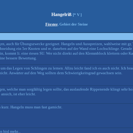
Hangelriß
[* V ]
Förster
, Gebiet der Steine
egen, auch für Übungszwecke geeignet. Hangeln und Ausspreizen, wahlweise mit gr, T
schneidung ein 5er Knoten und re. daneben auf der Wand eine Lochschlinge. Gerade 
rein, kommt li. eine riesen SU. Wer nicht direkt auf den Klemmblock klettern oder Ka
eine bessere Bewertung.
 um das Legen von Schlingen zu lernen. Allzu leicht fand ich es auch nicht. Ich br
 nicht. Anwärter auf den Weg sollten dem Schwierigkeitsgrad gewachsen sein.
en, welche man sorgfältig legen sollte, das auslaufende Rippenende klingt sehr hoh
nsich, ist eher leicht.
 kurz. Hangeln muss man fast garnicht.
 bisl mehr...