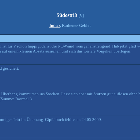
Südostriß
[V]
Imker
, Rathener Gebiet
ist für V schon happig, da ist die NO-Wand weniger anstrengend. Hab jetzt glatt v
h auf einem kleinen Absatz ausruhen und sich das weitere Vorgehen überlegen.
d gesichert.
m Überhang kommt man ins Stocken. Lässt sich aber mit Stützen gut auflösen ohne b
 (Summe: "normal").
rmiger Tritt im Überhang. Gipfelbuch fehlte am 24.05.2009.