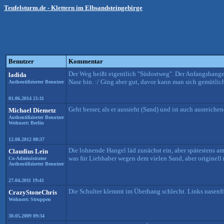
Teufelsturm.de - Klettern im Elbsandsteingebirge
Benutzer
Kommentar
Der Weg heißt eigentlich "Südostweg". Der Anfangshangel 
ladida
Nase bin. :/ Ging aber gut, davor kann man sich gemütlic
Authentifizierter Benutzer
01.06.2014 21:11
Geht besser, als er aussieht (Sand) und ist auch ausreichen
Michael Diemetz
Authentifizierter Benutzer
Wohnort: Berlin
12.08.2012 08:37
Die lohnende Hangel läd zunächst ein, aber spätestens a
Claudius Lein
was für Liebhaber wegen dem vielen Sand, aber originell
Co-Administrator
Authentifizierter Benutzer
27.04.2011 19:41
Die Schulter klemmt im Überhang schlecht. Links nasenfö
CrazyStoneChris
Wohnort: Struppen
30.05.2009 09:34