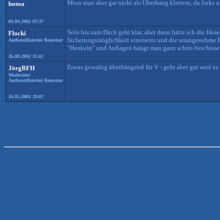
Muss man aber gar nicht als Überhang klettern, da links u
honsa
09.09.2002 07:37
Solo bis zum Dach geht klar, aber dann hätte ich die Hos
Flocki
Sicherungsmöglichkeit einerseits und die unangenehme Be
Authentifizierter Benutzer
"Henkeln" und Auflagen hängt man ganz schön beschisse
26.08.2002 11:42
Etwas gewaltig überhängend für V - geht aber gut weil es
JörgBFH
Moderator
Authentifizierter Benutzer
16.05.2001 20:07