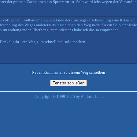
nter der grossen Zacke noch ein Spreiztritt ist. Solo würd ichs wegen der Versandu
en voll gehabt. Außerdem liegt am Ende der Einstiegsverschneidung eine Kiko-Schl
sandung des Weges andererseits lassen mich den Weg nicht für ein Solo empfehlen.
n im abdrängenden Überhang, zumindestens habe ich das so empfunden.
 Henkel gibt - ein Weg zum schnell mal solo machen.
[Neuen Kommentar zu diesem Weg schreiben]
Copyright © 1999-2025 by Andreas Lein