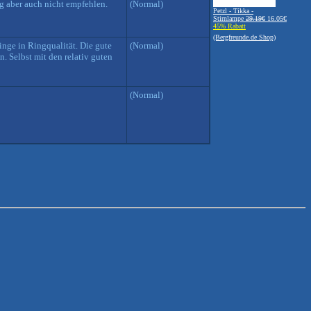
ng aber auch nicht empfehlen.
(Normal)
Petzl - Tikka -
Stirnlampe
29.19€
16.05€
45% Rabatt
(Bergfreunde.de Shop)
inge in Ringqualität. Die gute
(Normal)
 Selbst mit den relativ guten
(Normal)