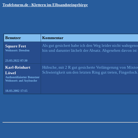
Teufelsturm.de - Klettern im Elbsandsteingebirge
Benutzer
Kommentar
Als gut gesichert habe ich den Weg leider nicht wahrgen
Square Feet
hin und darunter lächelt der Absatz. Abgesehen davon ist 
Wohnort: Dresden
23.03.2022 07:30
Karl-Reinhart
Hübsche, mit 2 R gut gesicherte Verlängerung von Mixtour
Schwierigkeit um den letzten Ring gut treten, Fingerloch.
Löwel
Authentifizierter Benutzer
Wohnort: auf Asylsuche
18.03.2002 17:15