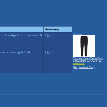
Bewertung
Anzeige:
tschwierigkeit ist zum letzten R
+ (gut)
schon etwas abgebröselt.
+ (gut)
The North Face - Varuna Pant -
Softshellhose
97.43€
58.46€
40% Rabatt
(Bergfreunde.de Shop)