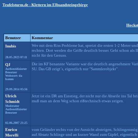
Teufelsturm.de - Klettern im Elbsandsteingebirge
Hocks
Benutzer
Kommentar
Wer mit dem Riss Probleme hat, spreizt die ersten 1-2 Meter un
Inubis
rechten. Dort werden die Griffe deutlich besser. Geht schon als 
nicht für den Genuss.
28.05.2023 07:11
Die im KF benannte Variante war die deutlich angenehmere Varia
QJ
SU. Das GB zeigt´s, eigentlich nur "Sammlerobjekt".
Authentifizierter
Benutzer
Wohnort: da
hamm
29.09.2014 05:56
Ulrich
Jetzt ist ein DR am Einstieg, der nicht nur die Abseile ins Tal b
muß man an dem Weg schon rißtechnisch etwas zeigen.
Schmidt
Moderator
Authentifizierter
Benutzer
02.06.2007 21:25
Enrico
vom Geländer rechts von der Aussicht absteigen, Schlingenmög
auf Absatz Schlinge und an kurzer Wand zum Gipfel, eigentlich 
Morelli