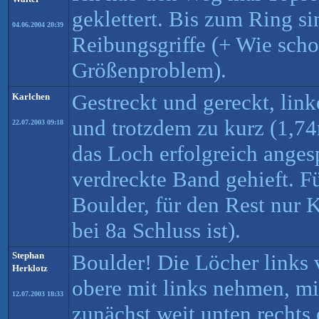
geklettert. Bis zum Ring si
04.06.2004 20:39
Reibungsgriffe (+ Wie scho
Größenproblem).
Gestreckt und gereckt, link
Karlchen
und trotzdem zu kurz (1,7
22.07.2003 09:18
das Loch erfolgreich anges
verdreckte Band gehieft. F
Boulder, für den Rest nur
bei 8a Schluss ist).
Stephan
Boulder! Die Löcher links 
Herklotz
obere mit links nehmen, mi
12.07.2003 18:33
zunächst weit unten rechts 