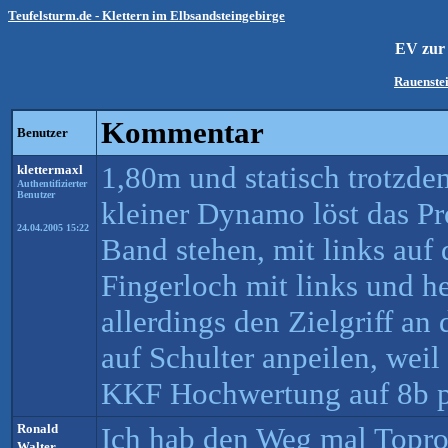
Teufelsturm.de - Klettern im Elbsandsteingebirge
EV zu
Rauenste
Kommentar
Benutzer
1,80m und statisch trotzde
klettermaxl
Authentifizierter
Benutzer
kleiner Dynamo löst das Pr
24.04.2005 15:22
Band stehen, mit links auf 
Fingerloch mit links und h
allerdings den Zielgriff an
auf Schulter anpeilen, weil 
KKF Hochwertung auf 8b p
Ronald
Ich hab den Weg mal Topro
Walter