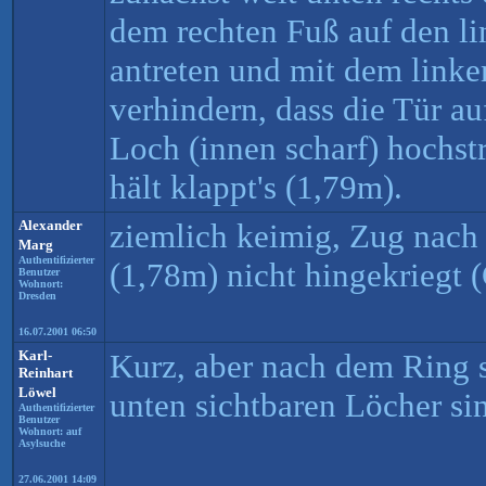
dem rechten Fuß auf den li
antreten und mit dem linke
verhindern, dass die Tür a
Loch (innen scharf) hochs
hält klappt's (1,79m).
Alexander
ziemlich keimig, Zug nach
Marg
Authentifizierter
(1,78m) nicht hingekriegt
Benutzer
Wohnort:
Dresden
16.07.2001 06:50
Karl-
Kurz, aber nach dem Ring 
Reinhart
Löwel
unten sichtbaren Löcher sin
Authentifizierter
Benutzer
Wohnort: auf
Asylsuche
27.06.2001 14:09