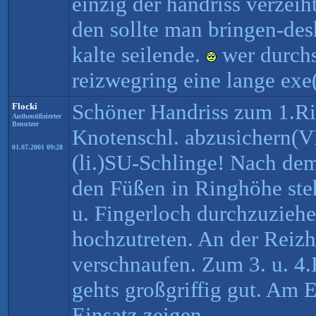
einzig der handriss verzeiht
den sollte man bringen-des
kalte seilende.
wer durchs
reizwegring eine lange exe
Schöner Handriss zum 1.R
Flocki
Authentifizierter
Benutzer
Knotenschl. abzusichern(V
01.07.2001 09:28
(li.)SU-Schlinge! Nach dem
den Füßen in Ringhöhe steh
u. Fingerloch durchzuziehe
hochzutreten. An der Reiz
verschnaufen. Zum 3. u. 4.
gehts großgriffig gut. A
Einsatz zeigen.