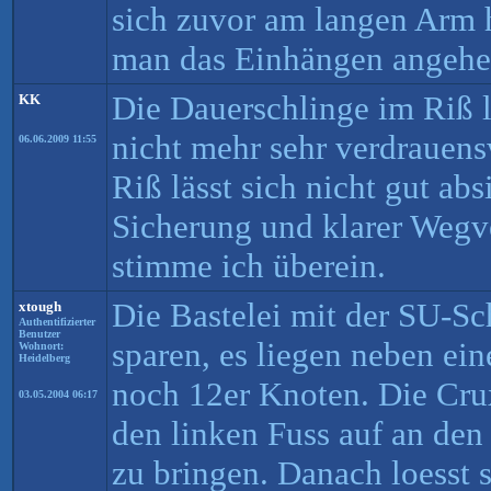
sich zuvor am langen Arm 
man das Einhängen angehe
Die Dauerschlinge im Riß l
KK
nicht mehr sehr verdrauens
06.06.2009 11:55
Riß lässt sich nicht gut ab
Sicherung und klarer Wegve
stimme ich überein.
Die Bastelei mit der SU-Sc
xtough
Authentifizierter
Benutzer
sparen, es liegen neben ei
Wohnort:
Heidelberg
noch 12er Knoten. Die Crux
03.05.2004 06:17
den linken Fuss auf an den
zu bringen. Danach loesst 