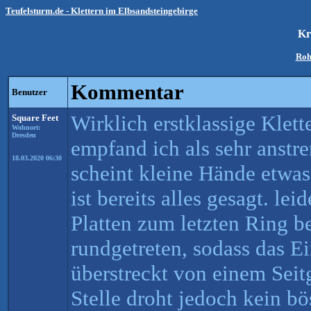
Teufelsturm.de - Klettern im Elbsandsteingebirge
Kr
Roh
Kommentar
Benutzer
Wirklich erstklassige Klett
Square Feet
Wohnort:
Dresden
empfand ich als sehr anstr
18.03.2020 06:30
scheint kleine Hände etwas
ist bereits alles gesagt. lei
Platten zum letzten Ring be
rundgetreten, sodass das E
überstreckt von einem Seitg
Stelle droht jedoch kein b