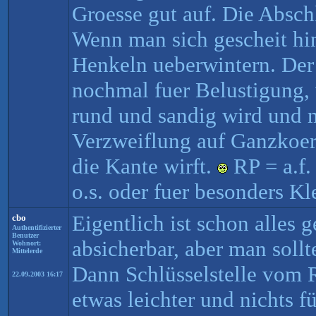
Groesse gut auf. Die Absch
Wenn man sich gescheit hin
Henkeln ueberwintern. Der 
nochmal fuer Belustigung, 
rund und sandig wird und 
Verzweiflung auf Ganzkoer
die Kante wirft.
RP = a.f.
o.s. oder fuer besonders Kl
Eigentlich ist schon alles g
cbo
Authentifizierter
Benutzer
absicherbar, aber man soll
Wohnort:
Mittelerde
Dann Schlüsselstelle vom 
22.09.2003 16:17
etwas leichter und nichts fü