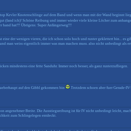
e top Kevler Knotenschlinge auf dem Band und wenn man mit der Wand beginnt lieg
z gut (fand ich)! Schöne Reibung und immer wieder viele kleine Löcher zum anhang
er hand hat!!! Übrigens: Super Anfängerweg!!!
ist eine der wenigen vieren, die ich schon solo hoch und runter geklettert bin... es g
h und man weiss eigentlich immer was man machen muss. also nicht unbedingt als er
en mindestens eine fette Sanduhr. Immer noch besser, als ganz runterzufliegen.
ich ueberhaupt auf den Gibbl gekommen bin
Trotzdem schoen aber fuer Gerade-IV-V
von angenehmer Breite. Die Ausstiegsreibung ist für IV nicht unbedingt leicht, mach
chkeit zum Schlingelegen entdeckt.