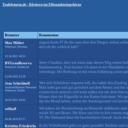
Teufelsturm.de - Klettern im Elbsandsteingebirge
Benutzer
Kommentar
ungesicherte IV für die man über den Dingen stehen sollt
Max Möhre
aber ob die wirklich hält?
Wohnort: Dresden
13.10.2021 18:53
Sorry Claudius, aber wie kann man diesen Weg einem Anfä
BVGranReserva
Kaminausstieg. Zwar konnte ich dann in der Wandmitte noc
Wohnort: Radebeul
unbedingt. Die Reibung ist mit etwas Erfahrung schon gä
13.09.2019 12:39
Wer sich Schinderei ersparen will, der wähle den Einstieg 
Jens Schickhoff
Man steht gut und gut gesichert auf dem Absatz und hat a
Authentifizierter Benutzer
Wohnort: Berlin
extrem hoch antreten und kann außen nur mit dem Arm nac
Körper über der Engstelle in den Kamin bekommt. Wie g
20.05.2015 10:41
die die Moral heben, wobei die Ausstiegswand viel leichter
Wir haben die Beschreibung im Heinecke mißdeutet und 
willus8
solide SU auf Absatz. Die Krux war hier in den extrem 
VI. Die Südwand dann der beschriebene Genuß. Auch ohne 
10.06.2010 07:57
In der Schlußwand gibt's ne ganz passable Sanduhr und s
Kristina Friedrichs