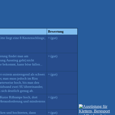
Bewertung
tte liegt eine 8 Knotenschlinge,
+ (gut)
herung findet man am
+ (gut)
tung Ausstieg geht) nicht
e bekommt, kann böse fallen...
er extrem anstrengend als schwer.
+ (gut)
er, man muss jedoch im Riss
meterweise hoch, bis man den
Südwand zwei SU übereinander,
n sich deutlich genug ab.
 Kurze Rißrampe hoch, dort
+ (gut)
e Herausforderung und mindestens
acken und hochtreten, dann
+ (gut)