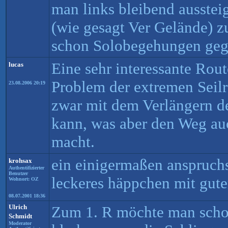
man links bleibend ausstei
(wie gesagt Ver Gelände) zu
schon Solobegehungen geg
Eine sehr interessante Rout
lucas
Problem der extremen Seilr
23.08.2006 20:19
zwar mit dem Verlängern de
kann, was aber den Weg au
macht.
ein einigermaßen anspruch
krohsax
Authentifizierter
Benutzer
leckeres häppchen mit guter
Wohnort: OZ
08.07.2001 18:36
Ulrich
Zum 1. R möchte man scho
Schmidt
Moderator