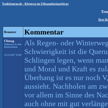
Teufelsturm.de - Klettern im Elbsandsteingebirge
Tro
Drei B
Kommentar
Benutzer
Als Regen- oder Winterweg 
Climag
Wohnort: in den
Bärensteinen
Schwierigkeit ist die Quer
13.12.2017 21:02
Schlingen legen, wenn man
und Moral und Kraft es zu
Überhang ist es nur noch V
aussieht. Nachholen am zw
vor allem im Sinne des Nac
auch ohne mit gut verläng