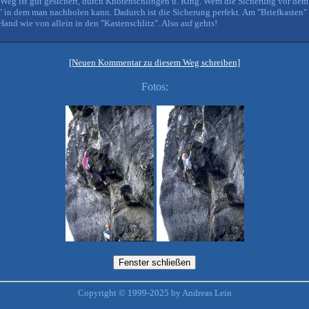
er Weg ist gut gesichert, durch Knotenschlingen u. Ring. Wem die Sicherung vor dem
f" in dem man nachholen kann. Dadurch ist die Sicherung perfekt. Am "Briefkasten
Hand wie von allein in den "Kastenschlitz". Also auf gehts!
[Neuen Kommentar zu diesem Weg schreiben]
Fotos:
Copyright © 1999-2025 by Andreas Lein