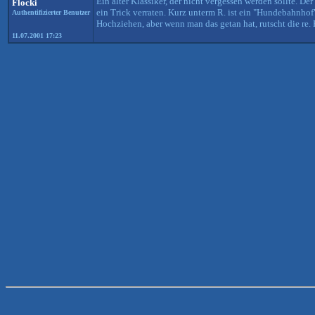
Ein alter Klassiker, der nicht vergessen werden sollte. D
Flocki
ein Trick verraten. Kurz unterm R. ist ein "Hundebahnho
Authentifizierter Benutzer
Hochziehen, aber wenn man das getan hat, rutscht die re. 
11.07.2001 17:23