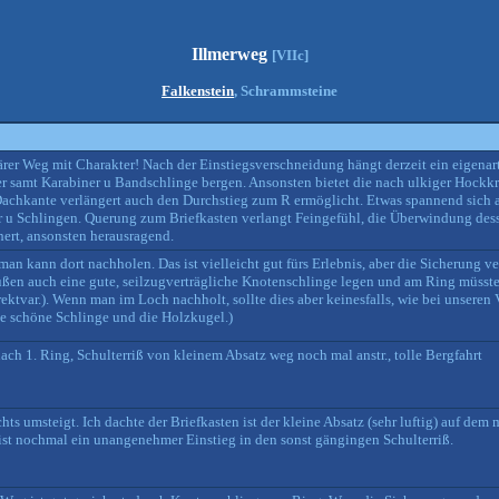
Illmerweg
[VIIc]
Falkenstein
, Schrammsteine
lärer Weg mit Charakter! Nach der Einstiegsverschneidung hängt derzeit ein eigena
er samt Karabiner u Bandschlinge bergen. Ansonsten bietet die nach ulkiger Hockk
 Dachkante verlängert auch den Durchstieg zum R ermöglicht. Etwas spannend sich
 u Schlingen. Querung zum Briefkasten verlangt Feingefühl, die Überwindung desse
hert, ansonsten herausragend.
man kann dort nachholen. Das ist vielleicht gut fürs Erlebnis, aber die Sicherung ve
s außen auch eine gute, seilzugverträgliche Knotenschlinge legen und am Ring müs
ektvar.). Wenn man im Loch nachholt, sollte dies aber keinesfalls, wie bei unseren
e schöne Schlinge und die Holzkugel.)
nach 1. Ring, Schulterriß von kleinem Absatz weg noch mal anstr., tolle Bergfahrt
s umsteigt. Ich dachte der Briefkasten ist der kleine Absatz (sehr luftig) auf dem
 ist nochmal ein unangenehmer Einstieg in den sonst gängingen Schulterriß.