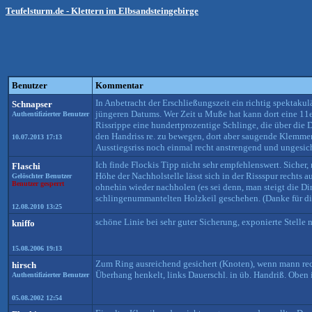
Teufelsturm.de - Klettern im Elbsandsteingebirge
Benutzer
Kommentar
In Anbetracht der Erschließungszeit ein richtig spektaku
Schnapser
jüngeren Datums. Wer Zeit u Muße hat kann dort eine 11
Authentifizierter Benutzer
Rissrippe eine hundertprozentige Schlinge, die über die
den Handriss re. zu bewegen, dort aber saugende Klemmer
10.07.2013 17:13
Ausstiegsriss noch einmal recht anstrengend und ungesic
Ich finde Flockis Tipp nicht sehr empfehlenswert. Sicher, 
Flaschi
Höhe der Nachholstelle lässt sich in der Rissspur recht
Gelöschter Benutzer
Benutzer gesperrt
ohnehin wieder nachholen (es sei denn, man steigt die Dir
schlingenummantelten Holzkeil geschehen. (Danke für di
12.08.2010 13:25
schöne Linie bei sehr guter Sicherung, exponierte Stelle 
kniffo
15.08.2006 19:13
Zum Ring ausreichend gesichert (Knoten), wenn mann recht
hirsch
Überhang henkelt, links Dauerschl. in üb. Handriß. Oben
Authentifizierter Benutzer
05.08.2002 12:54