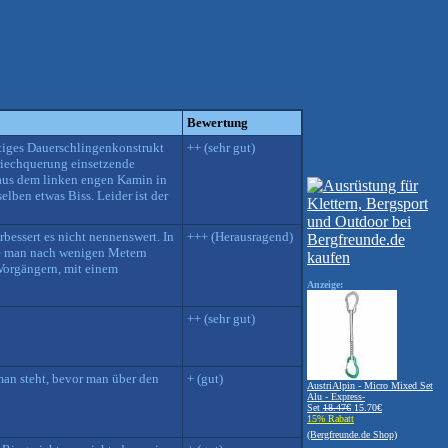
Bewertung
rtiges Dauerschlingenkonstrukt
++ (sehr gut)
riechquerung einsetzende
 aus dem linken engen Kamin in
lben etwas Biss. Leider ist der
rbessert es nicht nennenswert. In
+++ (Herausragend)
ste man nach wenigen Metern
 Vorgängern, mit einem
Anzeige:
++ (sehr gut)
 man steht, bevor man über den
+ (gut)
AustriAlpin - Micro Mixed Set
Alu - Express-
Set
18.47€
15.70€
15% Rabatt
(Bergfreunde.de Shop)