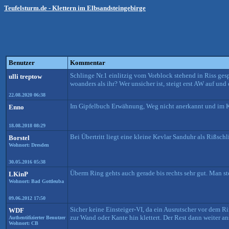
Teufelsturm.de - Klettern im Elbsandsteingebirge
Benutzer
Kommentar
Schlinge Nr.1 einlitzig vom Vorblock stehend in Riss ge
ulli treptow
woanders als ihr? Wer unsicher ist, steigt erst AW auf un
22.08.2020 06:38
Im Gipfelbuch Erwähnung, Weg nicht anerkannt und im Kl
Enno
18.08.2018 08:29
Bei Übertritt liegt eine kleine Kevlar Sanduhr als Rißsc
Borstel
Wohnort: Dresden
30.05.2016 05:38
Überm Ring gehts auch gerade bis rechts sehr gut. Man s
LKinP
Wohnort: Bad Gottleuba
09.06.2012 17:50
Sicher keine Einsteiger-VI, da ein Ausrutscher vor dem R
WDF
zur Wand oder Kante hin klettert. Der Rest dann weiter a
Authentifizierter Benutzer
Wohnort: CB