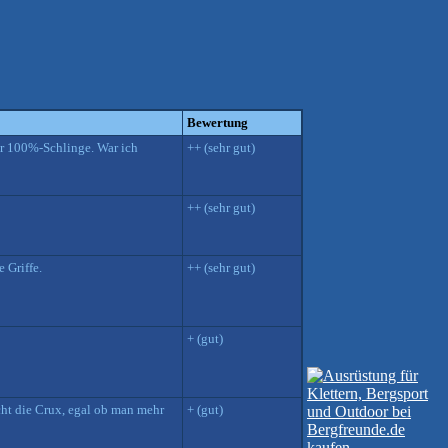
Bewertung
er 100%-Schlinge. War ich
++ (sehr gut)
++ (sehr gut)
 Griffe.
++ (sehr gut)
+ (gut)
cht die Crux, egal ob man mehr
+ (gut)