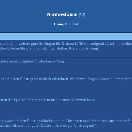
Nordwestwand
[VI]
Cima
, Bielatal
spatelt, dann weitere gute Schlingen bis R, dann LINKS ansteigend zG mit noch ein
d checkt beim Abseilen die Schlingenstellen. Klare Empfehlung!
eFü nicht zu finden? Toller kurzer Weg.
hlinge die den Einstieg wesentlich erleichtert. Nach zwei Zügen kommen immer große
teuert die Querbänder an, in dem man bestens klemmen kann.
ing zwischen den Einstiegsblöcken endet. Die ersten zwei Meter sind aus meiner Si
nsruchsvoll, aber bei guter Fußtechnik weniger "anstrengend".