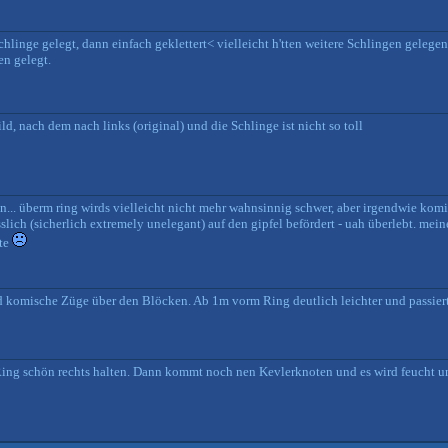
linge gelegt, dann einfach geklettert< vielleicht h'tten weitere Schlingen gelegen
en gelegt.
, nach dem nach links (original) und die Schlinge ist nicht so toll
... überm ring wirds vielleicht nicht mehr wahnsinnig schwer, aber irgendwie kom
lich (sicherlich extremely unelegant) auf den gipfel befördert - uah überlebt. mein
tte
nd komische Züge über den Blöcken. Ab 1m vorm Ring deutlich leichter und passier
ng schön rechts halten. Dann kommt noch nen Kevlerknoten und es wird feucht un