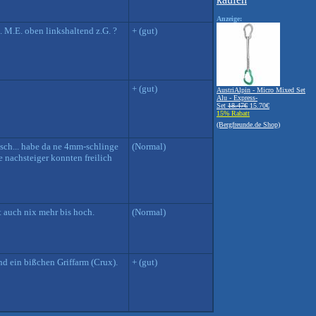
Anzeige:
. M.E. oben linkshaltend z.G. ?
+ (gut)
+ (gut)
AustriAlpin - Micro Mixed Set
Alu - Express-
Set
18.47€
15.70€
15% Rabatt
(Bergfreunde.de Shop)
isch... habe da ne 4mm-schlinge
(Normal)
e nachsteiger konnten freilich
t auch nix mehr bis hoch.
(Normal)
d ein bißchen Griffarm (Crux).
+ (gut)