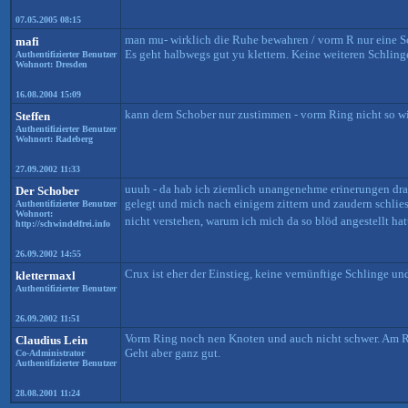
07.05.2005 08:15
man mu- wirklich die Ruhe bewahren / vorm R nur eine Sch
mafi
Es geht halbwegs gut yu klettern. Keine weiteren Schling
Authentifizierter Benutzer
Wohnort: Dresden
16.08.2004 15:09
kann dem Schober nur zustimmen - vorm Ring nicht so wild
Steffen
Authentifizierter Benutzer
Wohnort: Radeberg
27.09.2002 11:33
uuuh - da hab ich ziemlich unangenehme erinerungen dran
Der Schober
gelegt und mich nach einigem zittern und zaudern schliess
Authentifizierter Benutzer
Wohnort:
nicht verstehen, warum ich mich da so blöd angestellt ha
http://schwindelfrei.info
26.09.2002 14:55
Crux ist eher der Einstieg, keine vernünftige Schlinge u
klettermaxl
Authentifizierter Benutzer
26.09.2002 11:51
Vorm Ring noch nen Knoten und auch nicht schwer. Am Ri
Claudius Lein
Geht aber ganz gut.
Co-Administrator
Authentifizierter Benutzer
28.08.2001 11:24