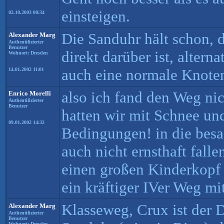
einsteigen.
02.10.2003 08:34
Die Sanduhr hält schon, d
Alexander Marg
Authentifizierter
Benutzer
direkt darüber ist, alterna
Wohnort: Dresden
auch eine normale Knoten
14.01.2002 11:01
also ich fand den Weg nich
Enrico Morelli
Authentifizierter
Benutzer
hatten wir mit Schnee und
09.01.2002 14:32
Bedingungen! in die bes
auch nicht ernsthaft falle
einen großen Kinderkopf 
ein kräftiger IVer Weg m
Klasseweg, Crux ist der D
Alexander Marg
Authentifizierter
Benutzer
Wohnort: Dresden