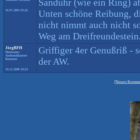
Sanduhr (wie ein Ring) ab
Unten schöne Reibung, d
16.07.2001 05:26
nicht nimmt auch nicht so 
Weg am Dreifreundestein
Griffiger 4er Genußriß - s
JörgBFH
Moderator
Authentifizierter
der AW.
Benutzer
19.12.2000 19:24
[Neuen Kommen