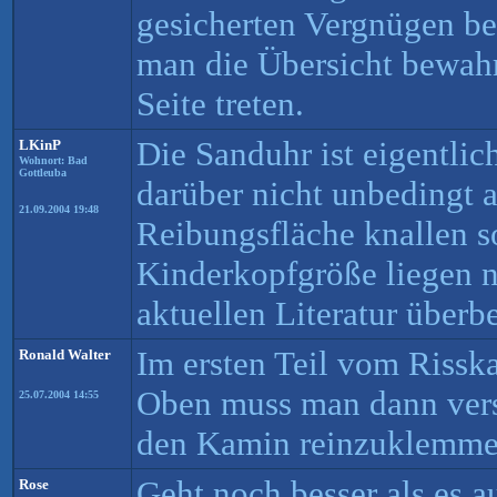
gesicherten Vergnügen bei
man die Übersicht bewahr
Seite treten.
Die Sanduhr ist eigentli
LKinP
Wohnort: Bad
Gottleuba
darüber nicht unbedingt a
21.09.2004 19:48
Reibungsfläche knallen so
Kinderkopfgröße liegen ni
aktuellen Literatur überb
Im ersten Teil vom Rissk
Ronald Walter
Oben muss man dann versu
25.07.2004 14:55
den Kamin reinzuklemme
Geht noch besser als es 
Rose