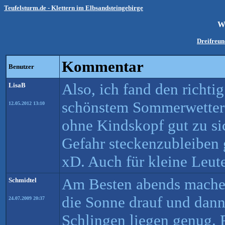
Teufelsturm.de - Klettern im Elbsandsteingebirge
W
Dreifreun
Kommentar
Benutzer
Also, ich fand den richtig
LisaB
schönstem Sommerwetter g
12.05.2012 13:10
ohne Kindskopf gut zu si
Gefahr steckenzubleiben g
xD. Auch für kleine Leute
Am Besten abends machen
Schmidtel
die Sonne drauf und dann
24.07.2009 20:37
Schlingen liegen genug. 