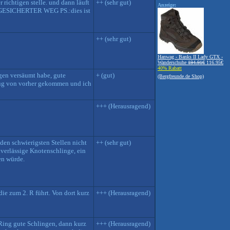
r richtigen stelle. und dann läuft
++ (sehr gut)
Anzeige:
UT GESICHERTER WEG PS.:dies ist
++ (sehr gut)
Hanwag - Banks II Lady GTX -
Wanderschuhe
194.91€
116.95€
40% Rabatt
gen versäumt habe, gute
+ (gut)
(Bergfreunde.de Shop)
Zeug von vorher gekommen und ich
+++ (Herausragend)
den schwierigsten Stellen nicht
++ (sehr gut)
verlässige Knotenschlinge, ein
en würde.
die zum 2. R führt. Von dort kurz
+++ (Herausragend)
Ring gute Schlingen, dann kurz
+++ (Herausragend)