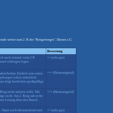
rade weiter zum 2. R des "Rengerweges". Diesen z.G.
Bewertung
ch auch erstmal vorm 2.R
++ (sehr gut)
tand schlingen legen.
+++ (Herausragend)
absicherbar. Einfach zum ersten
egehungen schon ordentlich
n folgt herrlichste großgriffige
ng nicht stürzen sollte. Die
+++ (Herausragend)
üge nicht. Am 2. Ring sah es für
chöne Lösung über den Bauch.
rt. Dann noch überraschend weit
++ (sehr gut)