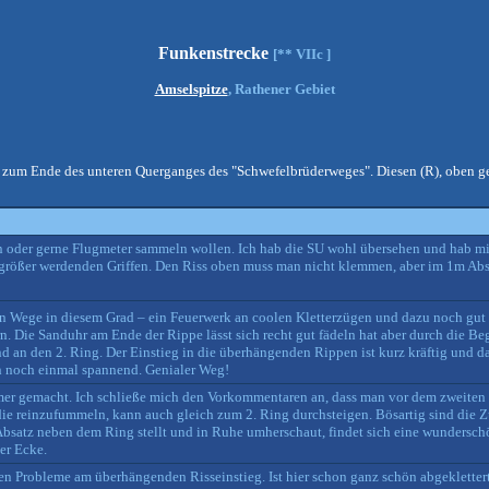
Funkenstrecke
[** VIIc ]
Amselspitze
, Rathener Gebiet
d zum Ende des unteren Querganges des "Schwefelbrüderweges". Diesen (R), oben ge
 oder gerne Flugmeter sammeln wollen. Ich hab die SU wohl übersehen und hab mi
 größer werdenden Griffen. Den Riss oben muss man nicht klemmen, aber im 1m Abs
en Wege in diesem Grad – ein Feuerwerk an coolen Kletterzügen und dazu noch gut 
n. Die Sanduhr am Ende der Rippe lässt sich recht gut fädeln hat aber durch die B
 an den 2. Ring. Der Einstieg in die überhängenden Rippen ist kurz kräftig und dan
h noch einmal spannend. Genialer Weg!
er gemacht. Ich schließe mich den Vorkommentaren an, dass man vor dem zweiten Ri
 die reinzufummeln, kann auch gleich zum 2. Ring durchsteigen. Bösartig sind die Z
n Absatz neben dem Ring stellt und in Ruhe umherschaut, findet sich eine wunders
er Ecke.
ößten Probleme am überhängenden Risseinstieg. Ist hier schon ganz schön abgeklette