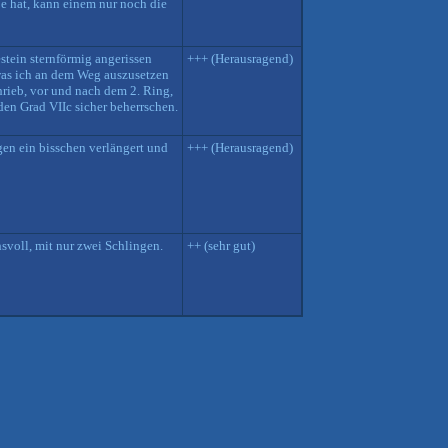
e hat, kann einem nur noch die
stein sternförmig angerissen
+++ (Herausragend)
 was ich an dem Weg auszusetzen
hrieb, vor und nach dem 2. Ring,
den Grad VIIc sicher beherrschen.
ngen ein bisschen verlängert und
+++ (Herausragend)
hsvoll, mit nur zwei Schlingen.
++ (sehr gut)