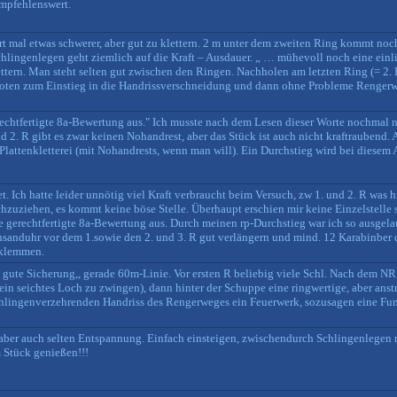
empfehlenswert.
 mal etwas schwerer, aber gut zu klettern. 2 m unter dem zweiten Ring kommt noch 
chlingenlegen geht ziemlich auf die Kraft – Ausdauer. „ … mühevoll noch eine einlitz
ettern. Man steht selten gut zwischen den Ringen. Nachholen am letzten Ring (= 2. 
Knoten zum Einstieg in die Handrissverschneidung und dann ohne Probleme Rengerw
echtfertigte 8a-Bewertung aus." Ich musste nach dem Lesen dieser Worte nochmal n
 2. R gibt es zwar keinen Nohandrest, aber das Stück ist auch nicht kraftraubend. 
attenkletterei (mit Nohandrests, wenn man will). Ein Durchstieg wird bei diesem 
. Ich hatte leider unnötig viel Kraft verbraucht beim Versuch, zw 1. und 2. R was 
hzuziehen, es kommt keine böse Stelle. Überhaupt erschien mir keine Einzelstelle sc
 gerechtfertigte 8a-Bewertung aus. Durch meinen rp-Durchstieg war ich so ausgelau
esensanduhr vor dem 1.sowie den 2. und 3. R gut verlängern und mind. 12 Karabinber 
 klemmen.
 gute Sicherung,, gerade 60m-Linie. Vor ersten R beliebig viele Schl. Nach dem NR 
ein seichtes Loch zu zwingen), dann hinter der Schuppe eine ringwertige, aber ans
chlingenverzehrenden Handriss des Rengerweges ein Feuerwerk, sozusagen eine Fun
 aber auch selten Entspannung. Einfach einsteigen, zwischendurch Schlingenlegen
 Stück genießen!!!