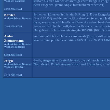
schwer, bis man wieder was richtiges zum Hangeln krieg
Wohnort: da heeme
Kraft ausgehen. (keine Angst, hier nicht mehr schwer)
23.09.2004 16:44
Mit einem kürzeren Seil ist der 3. Ring (2. R der Renge
Karsten
(Stand 04/04) und der uralte Ring daneben ist nur noch 
Authentifizierter Benutzer
habe, ansonsten wird herrliche Kletterei an einer beeindr
was aber nicht heißen soll, dass der Rest anspruchslos wä
13.04.2004 07:56
Die gelegentlich zu lesende Angabe RP VIIIa (KKF?) ist
André
zum weg will ich nich mehr verraten als jörg. du solltest 
konnte ohne probleme am stück AUSSTEIGEN- MIT EIN
Zimmermann
Authentifizierter Benutzer
Wohnort: zu Hause
04.04.2004 18:33
Steile, ausgesetzte Kantenkletterei, die bald noch mehr b
JörgB
Nach dem 2. R muß man auch noch mal losmachen, sobald ma
Authentifizierter Benutzer
Wohnort: Dresden
20.10.2001 19:44