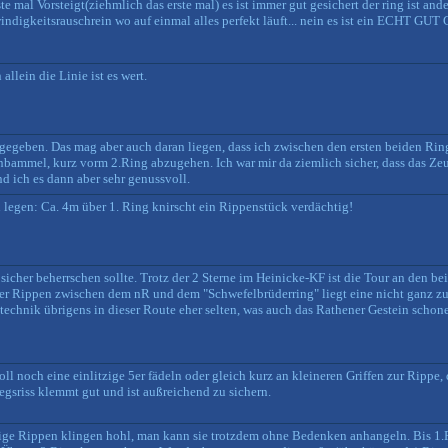
e mal Vorsteigt(ziehmlich das erste mal) es ist immer gut gesichert der ring ist ande
ndigkeitsrauschrein wo auf einmal alles perfekt läuft... nein es ist ein ECHT G
allein die Linie ist es wert.
egeben. Das mag aber auch daran liegen, dass ich zwischen den ersten beiden Rin
enbammel, kurz vorm 2.Ring abzugehen. Ich war mir da ziemlich sicher, dass das 
d ich es dann aber sehr genussvoll.
legen: Ca. 4m über 1. Ring knirscht ein Rippenstück verdächtig!
icher beherrschen sollte. Trotz der 2 Sterne im Heinicke-KF ist die Tour an den bei
der Rippen zwischen dem nR und dem "Schwefelbrüderring" liegt eine nicht ganz zu
ttechnik übrigens in dieser Route eher selten, was auch das Rathener Gestein schon
l noch eine einlitzige 5er fädeln oder gleich kurz an kleineren Griffen zur Rippe, 
egsriss klemmt gut und ist außreichend zu sichern.
nige Rippen klingen hohl, man kann sie trotzdem ohne Bedenken anhangeln. Bis 1.