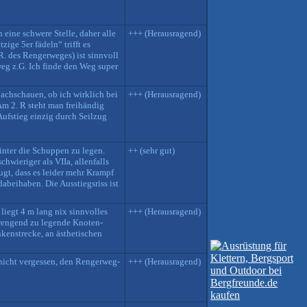
eine schwere Stelle, daher alle
+++ (Herausragend)
ige 5er fädeln“ trifft es
R. des Rengerweges) ist sinnvoll
eg z.G. Ich finde den Weg super
achschauen, ob ich wirklich bei
+++ (Herausragend)
Am 2. R steht man freihändig
Aufstieg einzig durch Seilzug
hinter die Schuppen zu legen.
++ (sehr gut)
hwieriger als VIIa, allenfalls
gt, dass es leider mehr Krampf
dabeihaben. Die Ausstiegsriss ist
liegt 4 m lang nix sinnvolles
+++ (Herausragend)
trengend zu legende Knoten-
kenstrecke, an ästhetischen
 nicht vergessen, den Rengerweg-
+++ (Herausragend)