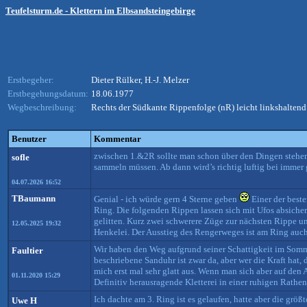
Teufelsturm.de - Klettern im Elbsandsteingebirge
Erstbegeher:
Dieter Rülker, H.-J. Melzer
Erstbegehungsdatum:
18.06.1977
Wegbeschreibung:
Rechts der Südkante Rippenfolge (nR) leicht linkshalten
Benutzer
Kommentar
zwischen 1.&2R sollte man schon über den Dingen stehen
sofle
sammeln müssen. Ab dann wird’s richtig luftig bei immer
04.07.2026 16:52
TBaumann
Genial - ich würde gern 4 Sterne geben
Einer der best
Ring. Die folgenden Rippen lassen sich mit Ufos absicher
gelitten. Kurz zwei schwerere Züge zur nächsten Rippe und
12.05.2025 19:32
Henkelei. Der Ausstieg des Rengerweges ist am Ring auc
Wir haben den Weg aufgrund seiner Schattigkeit im Somm
Faultier
beschriebene Sanduhr ist zwar da, aber wer die Kraft hat,
mich erst mal sehr glatt aus. Wenn man sich aber auf de
01.11.2020 15:29
Definitiv herausragende Kletterei in einer ruhigen Rathen
Ich dachte am 3. Ring ist es gelaufen, hatte aber die gr
Uwe H