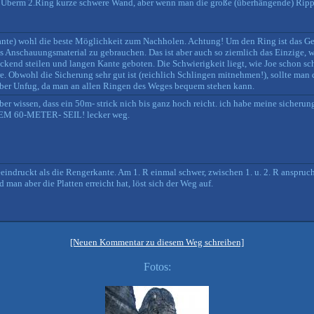
t. Überm 2.Ring kurze schwere Wand, aber wenn man die große (überhängende) Ripp
rkante) wohl die beste Möglichkeit zum Nachholen. Achtung! Um den Ring ist das Ge
als Anschauungsmaterial zu gebrauchen. Das ist aber auch so ziemlich das Einzige,
uckend steilen und langen Kante geboten. Die Schwierigkeit liegt, wie Joe schon sc
re. Obwohl die Sicherung sehr gut ist (reichlich Schlingen mitnehmen!), sollte man 
 aber Unfug, da man an allen Ringen des Weges bequem stehen kann.
aber wissen, dass ein 50m- strick nich bis ganz hoch reicht. ich habe meine sicheru
EM 60-METER- SEIL! lecker weg.
eeindruckt als die Rengerkante. Am 1. R einmal schwer, zwischen 1. u. 2. R anspruc
n aber die Platten erreicht hat, löst sich der Weg auf.
[Neuen Kommentar zu diesem Weg schreiben]
Fotos: