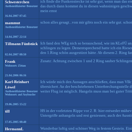
ich finde die Funkenstrecke ist sehr gut, wenn man das erst
Schwesterchen
das durch dann kommst du in diesen wahnsinigen geschwi
Authentifizierter Benutzer
mein ernst
16.04.2007 07:45
schon alles gesagt...von mir gibts noch ein sehr gut. schon 
mammut
Authentifizierter Benutzer
14.04.2007 22:14
Ich fand den WEg nich so berauschend, wie im KLeFÜ ang
Tillmann Fünfstück
schlingen zu legen. Dementsprechend hatte ich ein Ries
den 1.Ring schön ausgestürzt hätte. Ab diesem 2. Ring fan
02.04.2007 08:50
Zusatz: Achtung zwischen 1 und 2 Ring sauber Schlingen 
Frank
Wohnort: Zittau
21.04.2006 06:16
Karl-Reinhart
Ich würde mich den Aussagen anschließen, dass man VIIc s
übersichert. An der beschriebenen Unterbrechungsstelle 
Löwel
weiter Flug ist möglich. Hangeln muss man bei guter Trit
Authentifizierter Benutzer
Wohnort: auf Asylsuche
19.06.2005 15:22
HS in der vorletzten Rippe vor 2. R: hier entweder mühevol
till
Untergriffe anhangeln und rest geniessen; auch der Aussti
17.05.2005 08:40
Wunderbar luftig und schöner Weg in festem Gestein. Ei
HermannL