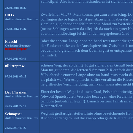
zum Gipfel. Also hier nicht nachzuholen ist sicher nicht 
23.09.2018 18:32
Zweifelsfrei VIIc**. Man kommt gut zum ersten Ring. Dort
Ulf G
Schlingen davor legen. Es ist gut abzusichern, aber das S
Authentifizierter Benutzer
ziemlich gut, aber ohne fehlte mir die Moral zm Weiterkl
(meine Schlingen waren da alle). Ab da noch ein guter 
21.08.2014 15:34
aber nicht undbedingt leicht für den angegebenen Grad.
"aber die enorme Länge ohne no-hand-rests macht die ger
Flaschi
der Funkenstrecke an der Amselspitze bin. Zwischen 1. und
Gelöschter Benutzer
Benutzer gesperrt
bequem und gleich nach dem Überhang ist es entspannte Pl
behindert.
07.06.2011 07:44
schöner Weg, der ab dem 2. R gut sicherbaren Genuß bietet
ulli treptow
Man tut gut daran, die letzten 5-6m zum 2. R einfach durc
VIIb, aber die enorme Länge ohne no-hand-rests macht die
07.06.2011 07:15
als plaisir war. Wer es rp macht, sollte vor allem die Ri
ne griffreiche Verschneidung, man kann, muss aber nicht
Einer der besten Wege in diesem Grad, Fels nicht brüchig,
Der Physiker
(obwohl Spatelspuren Versuche bezeugen, eine Kevlar in 
Authentifizierter Benutzer
Sanduhr (unbedingt legen!). Danach bis zum Finish im s
Kletterstellen
26.05.2011 22:12
Weg mit großartiger steiler Linie ohne bezeichnende HS,
Schnapser
R schön verlängern und die knapp 60m geile Kletterei am
Authentifizierter Benutzer
21.05.2007 07:27