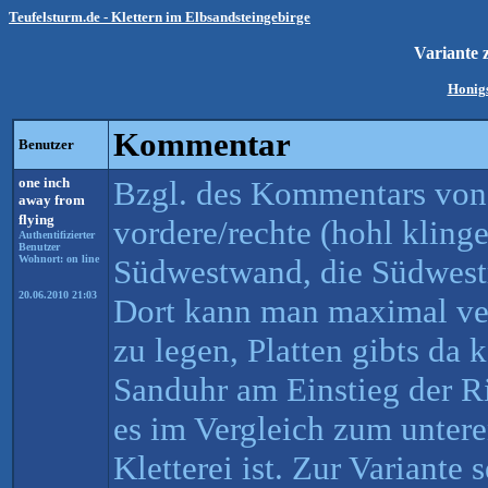
Teufelsturm.de - Klettern im Elbsandsteingebirge
Variante 
Honigs
Kommentar
Benutzer
one inch
Bzgl. des Kommentars von
away from
flying
vordere/rechte (hohl kling
Authentifizierter
Benutzer
Wohnort: on line
Südwestwand, die Südwestri
20.06.2010 21:03
Dort kann man maximal ve
zu legen, Platten gibts da k
Sanduhr am Einstieg der Ri
es im Vergleich zum unteren
Kletterei ist. Zur Variante 