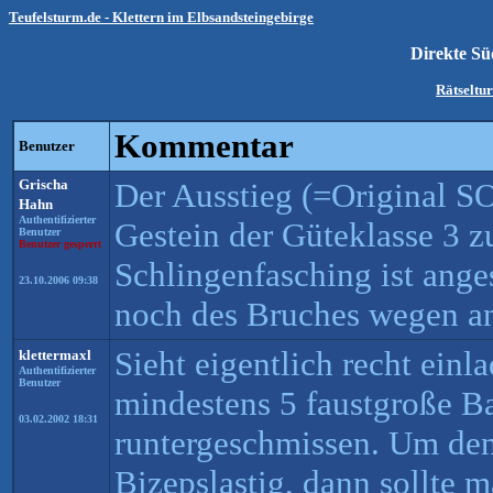
Teufelsturm.de - Klettern im Elbsandsteingebirge
Direkte Sü
Rätseltu
Kommentar
Benutzer
Grischa
Der Ausstieg (=Original SO
Hahn
Authentifizierter
Gestein der Güteklasse 3 z
Benutzer
Benutzer gesperrt
Schlingenfasching ist anges
23.10.2006 09:38
noch des Bruches wegen an
Sieht eigentlich recht einl
klettermaxl
Authentifizierter
Benutzer
mindestens 5 faustgroße B
03.02.2002 18:31
runtergeschmissen. Um den
Bizepslastig, dann sollte m