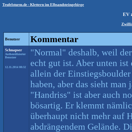
Teufelsturm.de - Klettern im Elbsandsteingebirge
EV 
Zwilli
Kommentar
Benutzer
"Normal" deshalb, weil der
Schnapser
Authentifizierter
Benutzer
echt gut ist. Aber unten i
12.11.2014 08:32
allein der Einstiegsboulder 
haben, aber das sieht man 
"Handriss" ist aber auch n
bösartig. Er klemmt nämli
überhaupt nicht mehr auf 
abdrängendem Gelände. Die