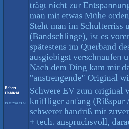
trägt nicht zur Entspannun
man mit etwas Mühe ordent
Steht man im Schulterriss u
(Bandschlinge), ist es vore
spätestens im Querband de
ausgiebigst verschnaufen 
Nach dem Ding kam mir da
"anstrengende" Original wi
Robert
Schwere EV zum original 
Hohlfeld
kniffliger anfang (Rißspur 
13.02.2002 19:44
schwerer handriß mit zuverl
+ tech. anspruchsvoll, dara