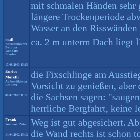
mit schmalen Händen sehr 
längere Trockenperiode abw
Wasser an den Risswänden 
ca. 2 m unterm Dach liegt l
mafi
Authentifizierter
Benutzer
Wohnort:
Dresden
17.06.2003 15:25
Enrico
die Fixschlinge am Ausstieg
Morelli
Authentifizierter
Vorsicht zu genießen, aber 
Benutzer
die Sachsen sagen: "saugen
06.07.2002 11:17
herrliche Bergfahrt, keine l
Weg ist gut abgesichert. A
Frank
Wohnort: Zittau
die Wand rechts ist schon to
14.04.2002 15:42