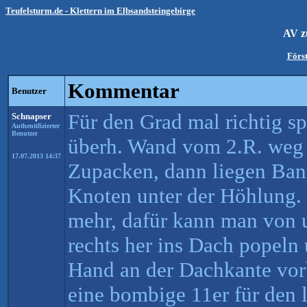
Teufelsturm.de - Klettern im Elbsandsteingebirge
AV z
Först
Kommentar
Benutzer
Für den Grad mal richtig s
Schnapser
Authentifizierter
Benutzer
überh. Wand vom 2.R. weg 
17.07.2013 14:37
Zupacken, dann liegen Ban
Knoten unter der Höhlung. 
mehr, dafür kann man von u
rechts her ins Dach popeln
Hand an der Dachkante vorb
eine bombige 11er für den 