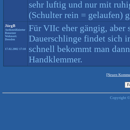
sehr luftig und nur mit r
(Schulter rein = gelaufen) 
Für VIIc eher gängig, aber s
JörgB
Authentifizierter
Benutzer
Dauerschlinge findet sich i
Wohnort:
Dresden
schnell bekommt man dann
17.02.2002 17:10
Handklemmer.
[Neuen Kommen
Copyright ©