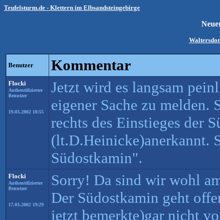
Teufelsturm.de - Klettern im Elbsandsteingebirge
Neue
Waltersdor
Kommentar
Benutzer
Jetzt wird es langsam pein
Flocki
Authentifizierter
Benutzer
eigener Sache zu melden. 
19.03.2002 18:55
rechts des Einstieges der 
(lt.D.Heinicke)anerkannt. 
Südostkamin".
Sorry! Da sind wir wohl 
Flocki
Authentifizierter
Benutzer
Der Südostkamin geht offen
17.03.2002 19:29
jetzt bemerkte)gar nicht v