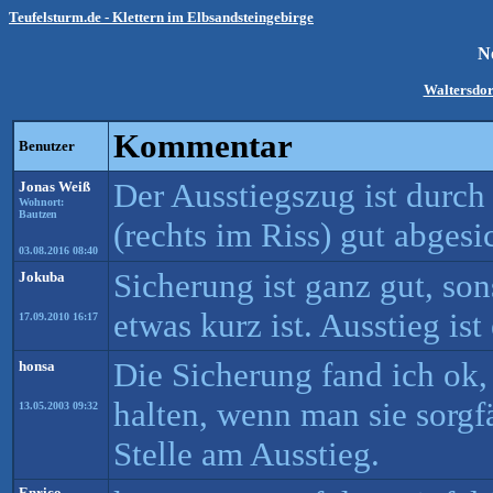
Teufelsturm.de - Klettern im Elbsandsteingebirge
N
Waltersdor
Kommentar
Benutzer
Der Ausstiegszug ist durch
Jonas Weiß
Wohnort:
Bautzen
(rechts im Riss) gut abgesi
03.08.2016 08:40
Sicherung ist ganz gut, so
Jokuba
etwas kurz ist. Ausstieg ist
17.09.2010 16:17
Die Sicherung fand ich ok,
honsa
halten, wenn man sie sorgfä
13.05.2003 09:32
Stelle am Ausstieg.
Enrico