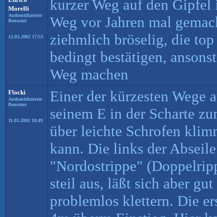
kurzer Weg auf den Gipfel i
Morelli
Authentifizierter
Weg vor Jahren mal gemach
Benutzer
ziehmlich bröselig, die to
12.03.2002 17:53
bedingt bestätigen, ansons
Weg machen
Einer der kürzesten Wege a
Flocki
Authentifizierter
Benutzer
seinem E in der Scharte z
11.03.2002 18:49
über leichte Schrofen klim
kann. Die links der Abseile
"Nordostrippe" (Doppelripp
steil aus, läßt sich aber gu
problemlos klettern. Die er