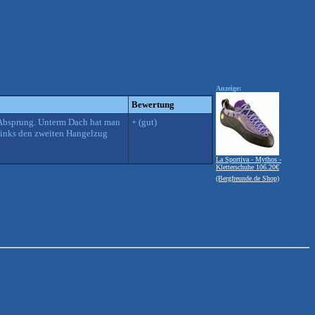
Anzeige:
Bewertung
r Absprung. Unterm Dach hat man
+ (gut)
 links den zweiten Hangelzug
La Sportiva - Mythos -
Kletterschuhe 106.20€
(Bergfreunde.de Shop)