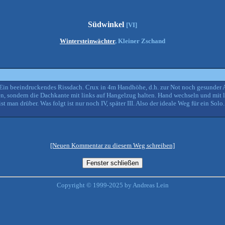
Südwinkel
[VI]
Wintersteinwächter
, Kleiner Zschand
ern. Ein beeindruckendes Rissdach. Crux in 4m Handhöhe, d.h. zur Not noch gesunde
men, sondern die Dachkante mit links auf Hangelzug halten. Hand wechseln und mit
 man drüber. Was folgt ist nur noch IV, später III. Also der ideale Weg für ein Solo.
[Neuen Kommentar zu diesem Weg schreiben]
Copyright © 1999-2025 by Andreas Lein