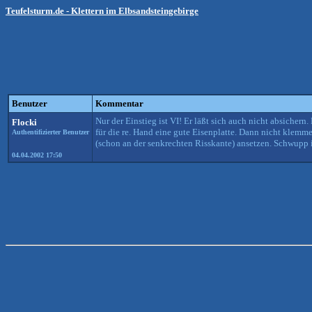
Teufelsturm.de - Klettern im Elbsandsteingebirge
Benutzer
Kommentar
Nur der Einstieg ist VI! Er läßt sich auch nicht absich
Flocki
für die re. Hand eine gute Eisenplatte. Dann nicht klem
Authentifizierter Benutzer
(schon an der senkrechten Risskante) ansetzen. Schwupp ist
04.04.2002 17:50