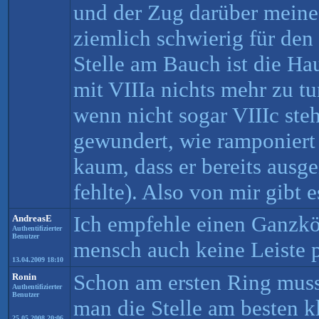
und der Zug darüber meine
ziemlich schwierig für de
Stelle am Bauch ist die Ha
mit VIIIa nichts mehr zu tu
wenn nicht sogar VIIIc ste
gewundert, wie ramponiert 
kaum, dass er bereits ausge
fehlte). Also von mir gibt 
Ich empfehle einen Ganzkö
AndreasE
Authentifizierter
Benutzer
mensch auch keine Leiste 
13.04.2009 18:10
Schon am ersten Ring mus
Ronin
Authentifizierter
Benutzer
man die Stelle am besten kle
25.05.2008 20:06