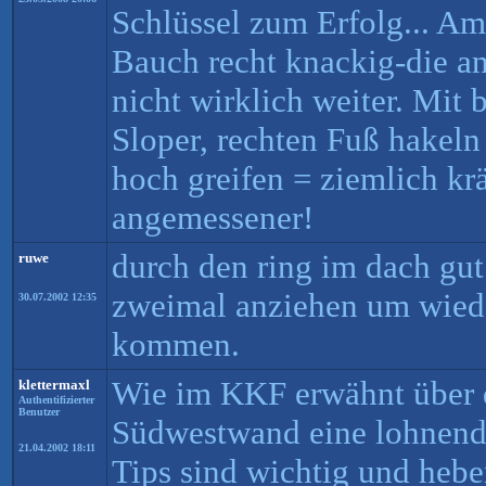
Schlüssel zum Erfolg... A
Bauch recht knackig-die an
nicht wirklich weiter. Mit
Sloper, rechten Fuß hakeln
hoch greifen = ziemlich kräf
angemessener!
durch den ring im dach gut
ruwe
zweimal anziehen um wiede
30.07.2002 12:35
kommen.
Wie im KKF erwähnt über d
klettermaxl
Authentifizierter
Benutzer
Südwestwand eine lohnend
21.04.2002 18:11
Tips sind wichtig und he