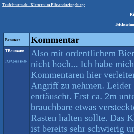
Teufelsturm.de - Klettern im Elbsandsteingebirge
B
Teichstein
Kommentar
Benutzer
Also mit ordentlichem Bi
TBaumann
nicht hoch... Ich habe mic
17.07.2018 19:59
Kommentaren hier verleite
Angriff zu nehmen. Leider
enttäuscht. Erst ca. 2m unt
brauchbare etwas versteck
Rasten halten sollte. Das 
ist bereits sehr schwierig 