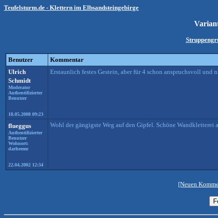
Teufelsturm.de - Klettern im Elbsandsteingebirge
Varian
Struppengr
Benutzer
Kommentar
Ulrich
Erstaunlich festes Gestein, aber für 4 schon anspruchsvoll und n
Schmidt
Moderator
Authentifizierter
Benutzer
18.05.2008 09:23
Wohl der gängigste Weg auf den Gipfel. Schöne Wandkletterei 
flueggus
Authentifizierter
Benutzer
Wohnort:
darheeme
22.04.2002 12:34
[Neuen Kommen