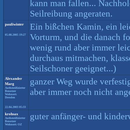
kann man fallen... Nachho
Seilreibung angeraten.
Ein bißchen Kamin, ein le
pauliwinter
Vorturm, und die danach fo
05.08.2005 19:27
wenig rund aber immer lei
durchaus mitmachen, klasse
Seilschoner geeignet...)
Alexander
ganzer Weg wurde verfestig
Marg
Authentifizierter
aber immer noch nicht ang
Benutzer
Wohnort:
Dresden
22.04.2003 05:33
guter anfänger- und kinde
krohsax
Authentifizierter
Benutzer
Wohnort: OZ