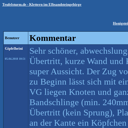
Teufelsturm.de - Klettern im Elbsandsteingebirge
Honigste
Kommentar
Benutzer
Sehr schöner, abwechslung
Gipfelheini
Übertritt, kurze Wand und 
05.04.2018 10:51
super Aussicht. Der Zug v
zu Beginn lässt sich mit e
VG liegen Knoten und gan
Bandschlinge (min. 240mm
Übertritt (kein Sprung), Pl
an der Kante ein Köpfchen 