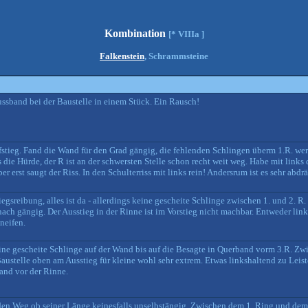
Kombination
[* VIIIa ]
Falkenstein
, Schrammsteine
ussband bei der Baustelle in einem Stück. Ein Rausch!
tieg. Fand die Wand für den Grad gängig, die fehlenden Schlingen überm 1.R. werd
 die Hürde, der R ist an der schwersten Stelle schon recht weit weg. Habe mit links
r erst saugt der Riss. In den Schulterriss mit links rein! Andersrum ist es sehr abd
iegsreibung, alles ist da - allerdings keine gescheite Schlinge zwischen 1. und 2. 
nach gängig. Der Ausstieg in der Rinne ist im Vorstieg nicht machbar. Entweder lin
neifen.
ine gescheite Schlinge auf der Wand bis auf die Besagte in Querband vorm 3.R. Zw
Baustelle oben am Ausstieg für kleine wohl sehr extrem. Etwas linkshaltend zu Leist
Band vor der Rinne.
den Weg ob seiner Länge keinesfalls unselbstängig. Zwischen dem 1. Ring und dem 