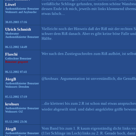
verläßliche Schlinge gefunden, trotzdem schöne Wandst
Löwel
dessen Ende ich mich, jeweils mit links klemmend übermäß
Authentifizierter Benutzer
Wohnort: auf Asylsuche
etwas falsch....
30.03.2003 17:16
Vielleicht noch der Hinweis daß der Riß mit der rechten S
Ulrich Schmidt
schwer dem Riß danach. Aber es gibt keine böse Falle und
Moderator
Authentifizierter Benutzer
Hälfte.
06.12.2002 14:49
Wer nach den Zustiegsschrofen zum Riß aufhört, ist selbs
Flaschi
Gelöschter Benutzer
Benutzer gesperrt
06.12.2002 07:41
@krohsax: Argumentation ist unverständlich, die Genußkle
JörgB
Authentifizierter Benutzer
Wohnort: Dresden
05.12.2002 17:19
...die kletterei bis zum 2.R ist schon mal etwas anspruchs
krohsax
Authentifizierter Benutzer
wieder abgeseilt sind. und dabei angeklebte griffe bewu
Wohnort: OZ
03.12.2002 23:36
Vom Band bis zum 1. R kaum eigenständig dicht links vo
JörgB
(11er Schlinge im Loch) links zu 2. R. Gerade hoch, dann
Authentifizierter Benutzer