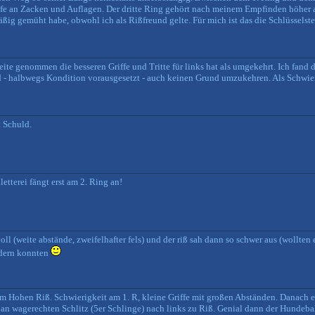
ufe an Zacken und Auflagen. Der dritte Ring gehört nach meinem Empfinden höher
ig gemüht habe, obwohl ich als Rißfreund gelte. Für mich ist das die Schlüsselstel
eite genommen die besseren Griffe und Tritte für links hat als umgekehrt. Ich fand
 - halbwegs Kondition vorausgesetzt - auch keinen Grund umzukehren. Als Schwieri
t Schuld.
tterei fängt erst am 2. Ring an!
voll (weite abstände, zweifelhafter fels) und der riß sah dann so schwer aus (wollten
ndern konnten
m Hohen Riß. Schwierigkeit am 1. R, kleine Griffe mit großen Abständen. Danach 
 an wagerechten Schlitz (5er Schlinge) nach links zu Riß. Genial dann der Hundeba