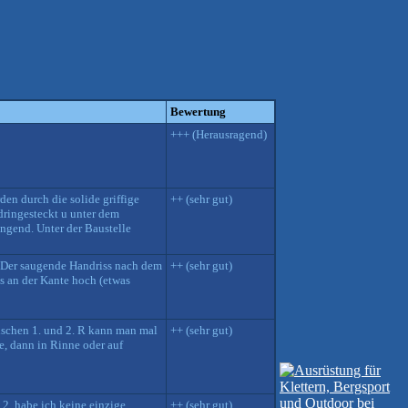
Bewertung
+++ (Herausragend)
en durch die solide griffige
++ (sehr gut)
 dringesteckt u unter dem
rängend. Unter der Baustelle
R. Der saugende Handriss nach dem
++ (sehr gut)
ks an der Kante hoch (etwas
ischen 1. und 2. R kann man mal
++ (sehr gut)
e, dann in Rinne oder auf
2. habe ich keine einzige
++ (sehr gut)