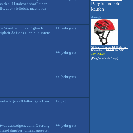
 an den "Hundebahnhof", über
le, aber vielleicht mache ich
Anzeige:
 die Wand vom 1.-2.R gleich
++ (sehr gut)
gkeit 8a ist es auch nur untere
Stubai - Nimbus Kletterhelm -
Kletterhelm
75.98€
64.58€
++ (sehr gut)
15% Rabatt
(Bergfreunde.de Shop)
++ (sehr gut)
 einfach genußklettern), daß wir
+ (gut)
etwas aussteigen, dann Querung
++ (sehr gut)
hnhof darüber: ultraausgesetzt,