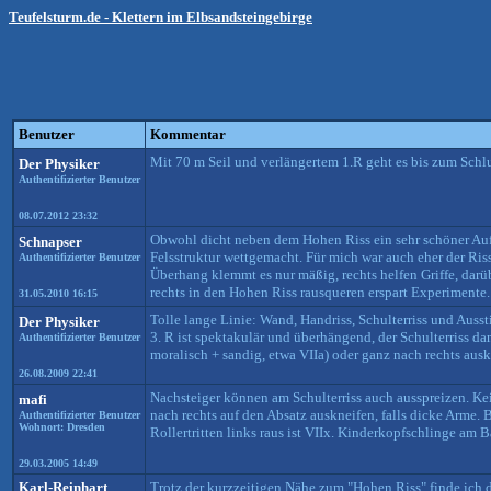
Teufelsturm.de - Klettern im Elbsandsteingebirge
Benutzer
Kommentar
Mit 70 m Seil und verlängertem 1.R geht es bis zum Schl
Der Physiker
Authentifizierter Benutzer
08.07.2012 23:32
Obwohl dicht neben dem Hohen Riss ein sehr schöner Aufs
Schnapser
Felsstruktur wettgemacht. Für mich war auch eher der Riss
Authentifizierter Benutzer
Überhang klemmt es nur mäßig, rechts helfen Griffe, darübe
rechts in den Hohen Riss rausqueren erspart Experimente.
31.05.2010 16:15
Tolle lange Linie: Wand, Handriss, Schulterriss und Ausst
Der Physiker
3. R ist spektakulär und überhängend, der Schulterriss da
Authentifizierter Benutzer
moralisch + sandig, etwa VIIa) oder ganz nach rechts ausk
26.08.2009 22:41
Nachsteiger können am Schulterriss auch ausspreizen. Ke
mafi
nach rechts auf den Absatz auskneifen, falls dicke Arme. 
Authentifizierter Benutzer
Wohnort: Dresden
Rollertritten links raus ist VIIx. Kinderkopfschlinge am 
29.03.2005 14:49
Karl-Reinhart
Trotz der kurzzeitigen Nähe zum "Hohen Riss" finde ich 