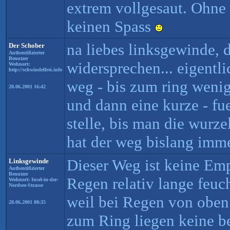
extrem vollgesaut. Ohne
keinen Spass
na liebes linksgewinde, 
Der Schober
Authentifizierter
Benutzer
widersprechen... eigentli
Wohnort:
http://schwindelfrei.info
weg - bis zum ring wenig 
28.06.2001 16:42
und dann eine kurze - fue
stelle, bis man die wurze
hat der weg bislang imme
Dieser Weg ist keine Emp
Linksgewinde
Authentifizierter
Benutzer
Regen relativ lange feuc
Wohnort: Insel-in-der-
Nordsee-Strasse
weil bei Regen von oben 
28.06.2001 08:35
zum Ring liegen keine b