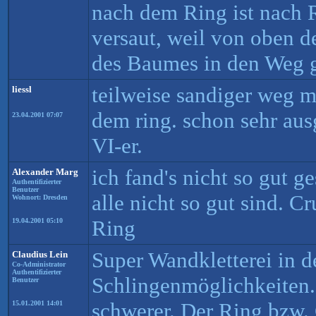
nach dem Ring ist nach R
versaut, weil von oben 
des Baumes in den Weg g
teilweise sandiger weg m
liessl
dem ring. schon sehr ausg
23.04.2001 07:07
VI-er.
ich fand's nicht so gut g
Alexander Marg
Authentifizierter
Benutzer
alle nicht so gut sind. C
Wohnort: Dresden
Ring
19.04.2001 05:10
Super Wandkletterei in d
Claudius Lein
Co-Administrator
Authentifizierter
Schlingenmöglichkeiten
Benutzer
schwerer. Der Ring bzw. 
15.01.2001 14:01