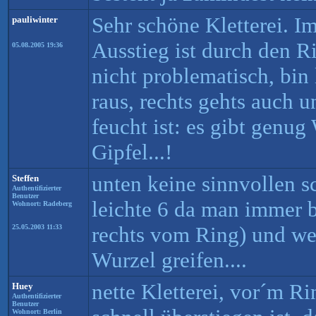
Sehr schöne Kletterei. I
pauliwinter
Ausstieg ist durch den R
05.08.2005 19:36
nicht problematisch, bin
raus, rechts gehts auch 
feucht ist: es gibt genu
Gipfel...!
unten keine sinnvollen s
Steffen
Authentifizierter
Benutzer
leichte 6 da man immer b
Wohnort: Radeberg
rechts vom Ring) und we
25.05.2003 11:33
Wurzel greifen....
nette Kletterei, vor´m Ri
Huey
Authentifizierter
Benutzer
Wohnort: Berlin