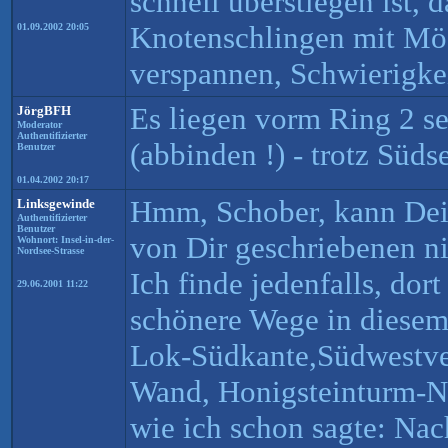
schnell überstiegen ist, 
Knotenschlingen mit Mö
01.09.2002 20:05
verspannen, Schwierigke
Es liegen vorm Ring 2 s
JörgBFH
Moderator
Authentifizierter
(abbinden !) - trotz Süds
Benutzer
01.04.2002 20:17
Hmm, Schober, kann Dei
Linksgewinde
Authentifizierter
Benutzer
von Dir geschriebenen ni
Wohnort: Insel-in-der-
Nordsee-Strasse
Ich finde jedenfalls, dort
29.06.2001 11:22
schönere Wege in diesem
Lok-Südkante,Südwestve
Wand, Honigsteinturm-N
wie ich schon sagte: Na