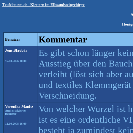
Teufelsturm.de - Klettern im Elbsandsteingebirge
Honigs
Kommentar
Benutzer
Es gibt schon länger kei
Jens Blaubär
Ausstieg über den Bauc
16.03.2026 10:00
verleiht (löst sich aber 
und textiles Klemmgerät 
Verschneidung.
Von welcher Wurzel ist 
Veronika Manitz
Authentifizierter
Benutzer
ist es eine ordentliche V
12.10.2008 16:09
besteht ja zumindest kei