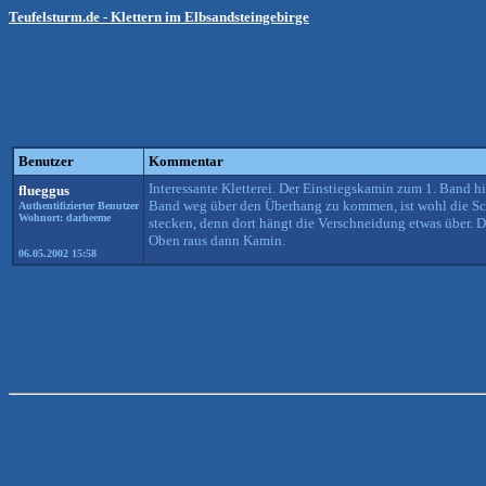
Teufelsturm.de - Klettern im Elbsandsteingebirge
Benutzer
Kommentar
Interessante Kletterei. Der Einstiegskamin zum 1. Band h
flueggus
Band weg über den Überhang zu kommen, ist wohl die Schl
Authentifizierter Benutzer
Wohnort: darheeme
stecken, denn dort hängt die Verschneidung etwas über. 
Oben raus dann Kamin.
06.05.2002 15:58