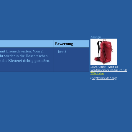
Anzeige:
Bewertung
 mit Eisenschwarten. Vom 2.
+ (gut)
ht wieder in die Hosentaschen
die Kletterei richtig genießen.
Lowe Alpine - Aeon 18 -
Wanderrucksack
97.43€
77.94€
20% Rabatt
(Bergfreunde.de Shop)