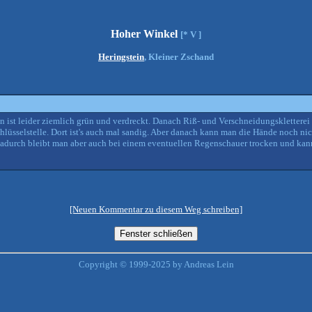
Hoher Winkel
[* V ]
Heringstein
, Kleiner Zschand
in ist leider ziemlich grün und verdreckt. Danach Riß- und Verschneidungskletterei
üsselstelle. Dort ist's auch mal sandig. Aber danach kann man die Hände noch nic
Dadurch bleibt man aber auch bei einem eventuellen Regenschauer trocken und kann 
[Neuen Kommentar zu diesem Weg schreiben]
Copyright © 1999-2025 by Andreas Lein