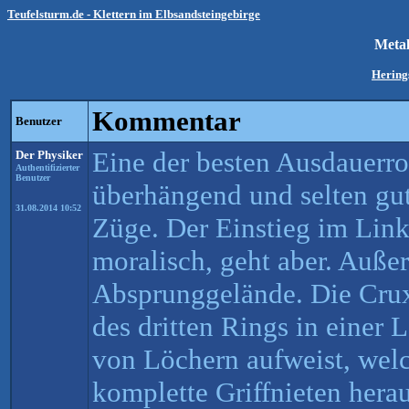
Teufelsturm.de - Klettern im Elbsandsteingebirge
Meta
Hering
Kommentar
Benutzer
Eine der besten Ausdauerrou
Der Physiker
Authentifizierter
Benutzer
überhängend und selten gute
31.08.2014 10:52
Züge. Der Einstieg im Link
moralisch, geht aber. Außer
Absprunggelände. Die Crux
des dritten Rings in eine
von Löchern aufweist, welch
komplette Griffnieten hera