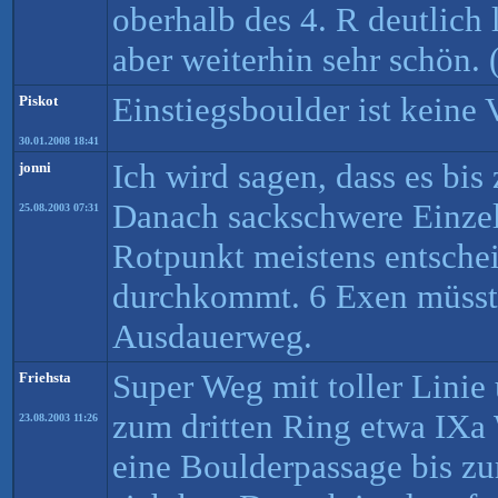
oberhalb des 4. R deutlich l
aber weiterhin sehr schön.
Einstiegsboulder ist keine 
Piskot
30.01.2008 18:41
Ich wird sagen, dass es bis 
jonni
Danach sackschwere Einzels
25.08.2003 07:31
Rotpunkt meistens entsche
durchkommt. 6 Exen müsste
Ausdauerweg.
Super Weg mit toller Linie
Friehsta
zum dritten Ring etwa IXa 
23.08.2003 11:26
eine Boulderpassage bis zu