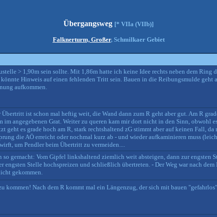
Übergangsweg
[* VIIa (VIIb)]
Falknerturm, Großer
, Schmilkaer Gebiet
Baustelle > 1,90m sein sollte. Mit 1,86m hatte ich keine Idee rechts neben dem Rin
könnte Hinweis auf einen fehlenden Tritt sein. Bauen in die Reibungsmulde geht a
pannung aufkommen.
r Übertritt ist schon mal heftig weit, die Wand dann zum R geht aber gut. Am R grade
m im angegebenen Grat. Weiter zu queren kam mir dort nicht in den Sinn, obwohl e
tzt geht es grade hoch am R, stark rechtshaltend zG stimmt aber auf keinen Fall, d
rung die AÖ erreicht oder nochmal kurz ab - und wieder aufkaminieren muss (leicht
wirft, um Pendler beim Übertritt zu vermeiden....
n so gemacht: Vom Gipfel linkshaltend ziemlich weit absteigen, dann zur engsten S
der engsten Stelle hochspreizen und schließlich übertreten. - Der Weg war nach dem 
 nicht gekommen.
ze zu kommen! Nach dem R kommt mal ein Längenzug, der sich mit bauen "gefahrlos" 