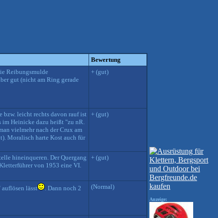
Bewertung
g die Reibungsmulde
+ (gut)
ber gut (nicht am Ring gerade
 bzw. leicht rechts davon rauf ist
+ (gut)
s im Heinicke dazu heißt "zu nR.
a man vielmehr nach der Crux am
). Moralisch harte Kost auch für
telle hineinqueren. Der Quergang
+ (gut)
Kletterführer von 1953 eine VI.
(Normal)
auflösen lässt
. Dann noch 2
Anzeige: