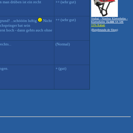
nn man drüben ist ein recht
++ (sehr gut)
Stubai - Nimbus Kletterhelm -
++ (sehr gut)
grund! ...schööön luftig
Nicht
Kletterhelm
75.98€
64.58€
chspringer hat sein
15% Rabatt
erst hoch - dann gehts auch ohne
(Bergfreunde.de Shop)
echts...
(Normal)
angen.
+ (gut)