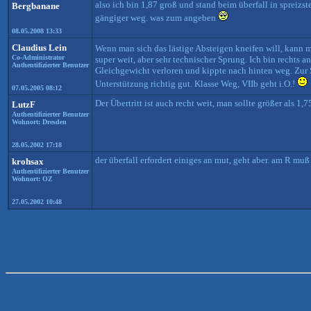
also ich bin 1,87 groß und stand beim überfall in spreizste
Bergbanane
gängiger weg. was zum angeben
08.05.2008 13:33
Claudius Lein
Wenn man sich das lästige Absteigen kneifen will, kann ma
Co-Administrator
super weit, aber sehr technischer Sprung. Ich bin rechts 
Authentifizierter Benutzer
Gleichgewicht verloren und kippte nach hinten weg. Zur 
Unterstützung richtig gut. Klasse Weg, VIIb geht i.O.!
07.05.2005 08:12
Der Übertritt ist auch recht weit, man sollte größer als 1
LutzF
Authentifizierter Benutzer
Wohnort: Dresden
28.05.2002 17:18
der überfall erfordert einiges an mut, geht aber. am R mu
krohsax
Authentifizierter Benutzer
Wohnort: OZ
27.05.2002 10:48