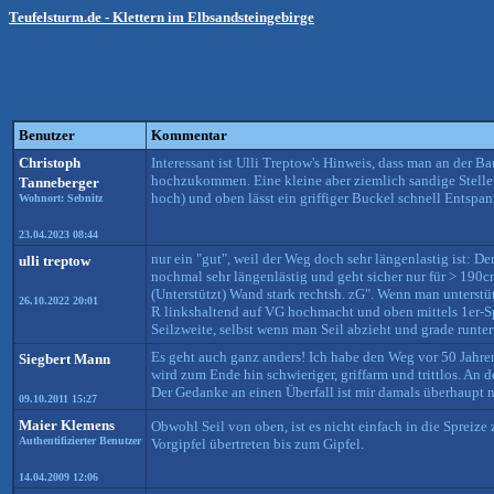
Teufelsturm.de - Klettern im Elbsandsteingebirge
Benutzer
Kommentar
Christoph
Interessant ist Ulli Treptow's Hinweis, dass man an der 
hochzukommen. Eine kleine aber ziemlich sandige Stelle 
Tanneberger
hoch) und oben lässt ein griffiger Buckel schnell Ents
Wohnort: Sebnitz
23.04.2023 08:44
nur ein "gut", weil der Weg doch sehr längenlastig ist: De
ulli treptow
nochmal sehr längenlästig und geht sicher nur für > 190c
(Unterstützt) Wand stark rechtsh. zG". Wenn man unterstü
26.10.2022 20:01
R linkshaltend auf VG hochmacht und oben mittels 1er-Sp
Seilzweite, selbst wenn man Seil abzieht und grade runter
Es geht auch ganz anders! Ich habe den Weg vor 50 Jahre
Siegbert Mann
wird zum Ende hin schwieriger, griffarm und trittlos. An 
Der Gedanke an einen Überfall ist mir damals überhaupt
09.10.2011 15:27
Maier Klemens
Obwohl Seil von oben, ist es nicht einfach in die Sprei
Authentifizierter Benutzer
Vorgipfel übertreten bis zum Gipfel.
14.04.2009 12:06