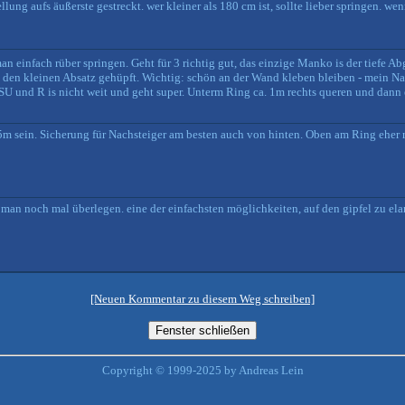
llung aufs äußerste gestreckt. wer kleiner als 180 cm ist, sollte lieber springen. we
n einfach rüber springen. Geht für 3 richtig gut, das einzige Manko is der tiefe Ab
an den kleinen Absatz gehüpft. Wichtig: schön an der Wand kleben bleiben - mein Na
SU und R is nicht weit und geht super. Unterm Ring ca. 1m rechts queren und dann 
,75m sein. Sicherung für Nachsteiger am besten auch von hinten. Oben am Ring eher r
ß man noch mal überlegen. eine der einfachsten möglichkeiten, auf den gipfel zu el
[Neuen Kommentar zu diesem Weg schreiben]
Copyright © 1999-2025 by Andreas Lein