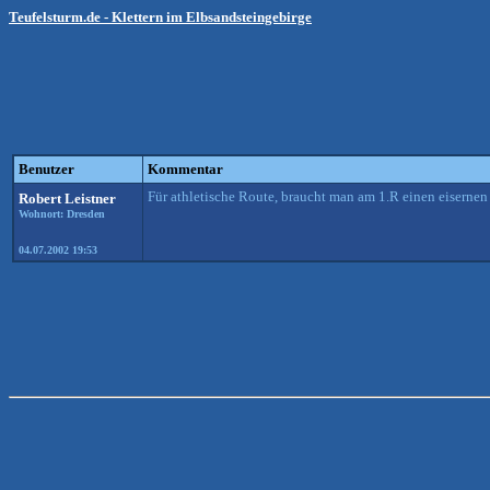
Teufelsturm.de - Klettern im Elbsandsteingebirge
Benutzer
Kommentar
Für athletische Route, braucht man am 1.R einen eisernen 
Robert Leistner
Wohnort: Dresden
04.07.2002 19:53