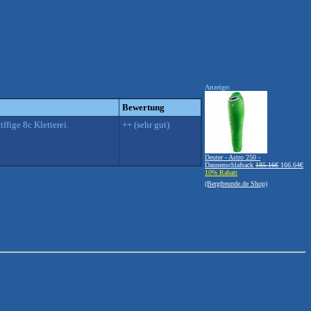
Anzeige:
Bewertung
ffige 8c Kletterei.
++ (sehr gut)
Deuter - Astro 250 -
Daunenschlafsack
185.16€
166.64€
10% Rabatt
(Bergfreunde.de Shop)